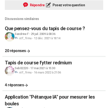
Répondre
Posez votre question
Discussions similaires
Que pensez-vous du tapis de course ?
Sandrine F
-
29 juil. 2009 à 08:36
stf_frmu
-
12 déc. 2021 à 18:14
20 réponses
Tapis de course fytter redmium
Seb02220
-
17 mai 2021 à 15:30
stf_frmu
-
16 mars 2022 à 21:06
4 réponses
Application ''Pétanque IA'' pour mesurer les
boules