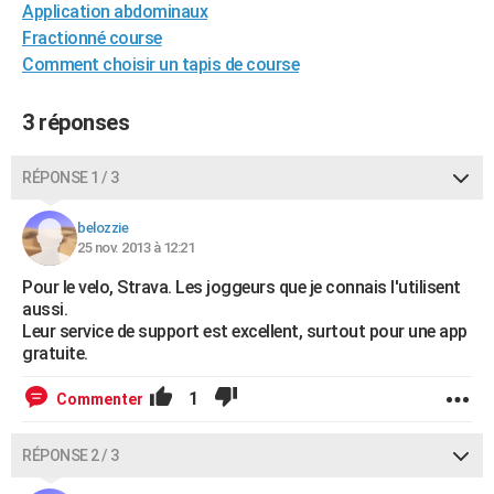
Application abdominaux
City break
Voyage de noces
Climat
Destinations
Voyage nature
Forum
+
PHOTO
Fractionné course
Comment choisir un tapis de course
GUIDES D'ACHAT
BONS PLANS
3 réponses
CARTE DE VOEUX
RÉPONSE 1 / 3
Carte Bonne année
Carte Pâques
Carte de Noël
Carte Saint-Valentin
Carte d'anniversaire
DICTIONNAIRE
belozzie
Biographies
Expressions
Dictionnaire
Citations
Proverbes
25 nov. 2013 à 12:21
PROGRAMME TV
Pour le velo, Strava. Les joggeurs que je connais l'utilisent
COPAINS D'AVANT
aussi.
Leur service de support est excellent, surtout pour une app
Se connecter
Collèges
Universités
Service militaire
S'inscrire
Lycées
Primaires
Entreprises
Avis de recherche
AVIS DE DÉCÈS
gratuite.
FORUM
1
Commenter
Lifestyle
Sport
Television
Cinema
Bricolage
Culture
Auto
Voyage
RÉPONSE 2 / 3