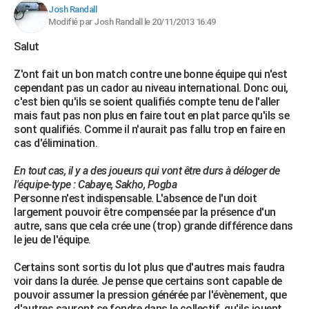
Josh Randall
City break
Voyage de noces
Climat
Destinations
Voyage nature
Forum
+
PHOTO
Modifié par Josh Randall le 20/11/2013 16:49
GUIDES D'ACHAT
Salut
BONS PLANS
Z'ont fait un bon match contre une bonne équipe qui n'est
cependant pas un cador au niveau international. Donc oui,
CARTE DE VOEUX
c'est bien qu'ils se soient qualifiés compte tenu de l'aller
mais faut pas non plus en faire tout en plat parce qu'ils se
Carte Bonne année
Carte Pâques
Carte de Noël
Carte Saint-Valentin
Carte d'anniversaire
DICTIONNAIRE
sont qualifiés. Comme il n'aurait pas fallu trop en faire en
cas d'élimination.
Biographies
Expressions
Dictionnaire
Citations
Proverbes
PROGRAMME TV
En tout cas, il y a des joueurs qui vont être durs à déloger de
l'équipe-type : Cabaye, Sakho, Pogba
COPAINS D'AVANT
Personne n'est indispensable. L'absence de l'un doit
Se connecter
Collèges
Universités
Service militaire
S'inscrire
Lycées
Primaires
Entreprises
Avis de recherche
largement pouvoir être compensée par la présence d'un
AVIS DE DÉCÈS
autre, sans que cela crée une (trop) grande différence dans
le jeu de l'équipe.
FORUM
Lifestyle
Sport
Television
Cinema
Bricolage
Culture
Auto
Voyage
Certains sont sortis du lot plus que d'autres mais faudra
voir dans la durée. Je pense que certains sont capable de
pouvoir assumer la pression générée par l'évènement, que
d'autres sauront se fondre dans le collectif, qu'ils jouent