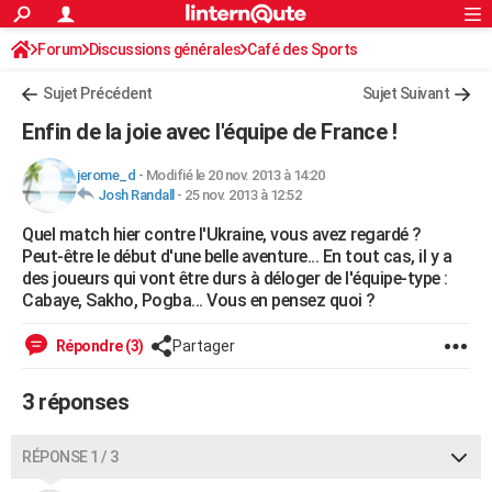
ACTUALITÉS
Forum
Discussions générales
Connexion
S'inscrire
Café des Sports
Rechercher
Société
Education
Villes
Politique
Faits Divers
Monde
+
SPORT
Sujet Précédent
Sujet Suivant
Football
Cyclisme
Forum
Coupe du monde 2026
Tennis
Rugby
CULTURE
Enfin de la joie avec l'équipe de France !
TNT
Cinéma
Musique
Programme TV
Streaming
Sorties cinéma
+
FINANCE
jerome_d
-
Modifié le 20 nov. 2013 à 14:20
Josh Randall
-
25 nov. 2013 à 12:52
Impôts
Immobilier
Banque
Crédit
Retraite
Epargne
Risques naturels par ville
Assurance
AUTO
Quel match hier contre l'Ukraine, vous avez regardé ?
Réserver un essai
Berlines
Forum auto
Essais
Citadines
SUV
+
HIGH-TECH
Peut-être le début d'une belle aventure... En tout cas, il y a
des joueurs qui vont être durs à déloger de l'équipe-type :
Meilleur smartphone
Ordinateurs
Guide high-tech
Mobiles
Internet
Jeux vidéo
+
BRICOLAGE
Cabaye, Sakho, Pogba... Vous en pensez quoi ?
Aménagement intérieur
Cuisine
Jardinage
+
Forum
Extérieur
Salle de bains
Rangement
WEEK-END
Répondre (3)
Partager
Escapades
Expositions
Week-end nature
Guides de France
Patrimoine
Musées
+
LIFESTYLE
3 réponses
Bien-être
Mode
+
Art de vivre
Loisirs
Modes de vie
SANTE
RÉPONSE 1 / 3
Guide de la santé
Médicaments
+
Alimentation
Maladies
Sommeil
VOYAGE