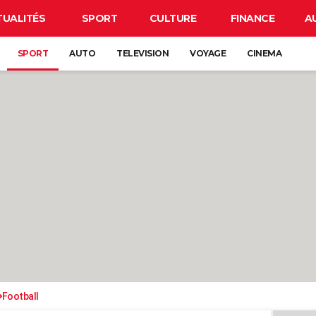
TUALITÉS
SPORT
CULTURE
FINANCE
A
SPORT
AUTO
TELEVISION
VOYAGE
CINEMA
Football