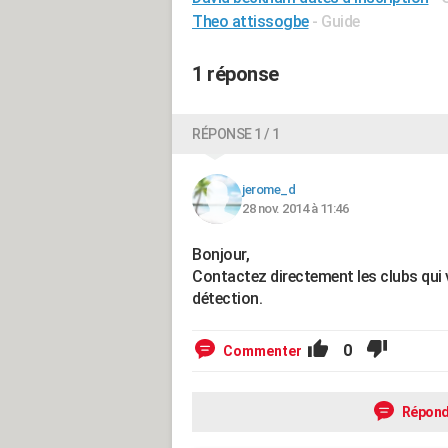
Theo attissogbe
- Guide
1 réponse
RÉPONSE 1 / 1
jerome_d
28 nov. 2014 à 11:46
Bonjour,
Contactez directement les clubs qui 
détection.
0
Commenter
Répond