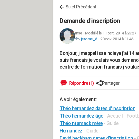
Sujet Précédent
Demande d'inscription
inse
-
Modifié le 11 oct. 2014 à 23:27
jerome_d
-
28 nov. 2014 à 11:46
Bonjour, j'mappel issa ndiaye j'ai 14 
suis francais je voulais vous demand
centre de formation francais j voulais
Répondre (1)
Partager
A voir également:
Théo hernandez dates d'inscription
Théo hernandez âge
- Accueil - Footb
Théo ntamack mère
- Guide
Hernandez
- Guide
David beckham dates d'inscription
- 