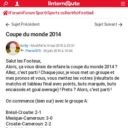
ACTUALITÉS
Forum
Forum Sport
Sports collectifs
Connexion
S'inscrire
Football
Rechercher
Société
Education
Villes
Politique
Faits Divers
Monde
+
SPORT
Sujet Précédent
Sujet Suivant
Football
Cyclisme
Forum
Coupe du monde 2026
Tennis
Rugby
CULTURE
Coupe du monde 2014
TNT
Cinéma
Musique
Programme TV
Streaming
Sorties cinéma
+
FINANCE
itchy
-
Modifié le 9 mai 2015 à 23:31
Pierre070
-
30 juin 2015 à 15:04
Impôts
Immobilier
Banque
Crédit
Retraite
Epargne
Risques naturels par ville
Assurance
AUTO
Salut les Footeux,
Réserver un essai
Berlines
Forum auto
Essais
Citadines
SUV
+
HIGH-TECH
Alors, ça vous dirais de refaire la coupe du monde 2014 ?
Allez, c'est parti ! Chaque jour, je vous met un groupe et
Meilleur smartphone
Ordinateurs
Guide high-tech
Mobiles
Internet
Jeux vidéo
+
BRICOLAGE
mes pronos et vous, vous mettez les votres (résultats de
matchs et tableau final avec points, buts marqués, buts
Aménagement intérieur
Cuisine
Jardinage
+
Forum
Extérieur
Salle de bains
Rangement
WEEK-END
encaissés et goal average) ! Prets ? Alors, c'est parti !
Escapades
Expositions
Week-end nature
Guides de France
Patrimoine
Musées
+
LIFESTYLE
On commence (bien sur) avec le groupe A:
Bien-être
Mode
+
Art de vivre
Loisirs
Modes de vie
SANTE
Brésil-Croatie: 2-1
Mexique-Cameroun: 3-0
Guide de la santé
Médicaments
+
Alimentation
Maladies
Sommeil
VOYAGE
Croatie-Cameroun: 2-2