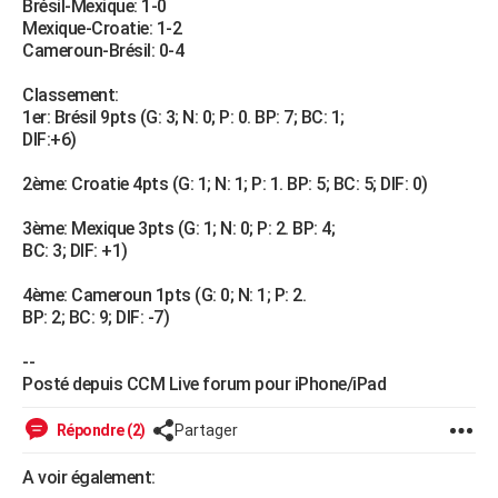
Brésil-Mexique: 1-0
City break
Voyage de noces
Climat
Destinations
Voyage nature
Forum
+
Mexique-Croatie: 1-2
PHOTO
Cameroun-Brésil: 0-4
GUIDES D'ACHAT
Classement:
1er: Brésil 9pts (G: 3; N: 0; P: 0. BP: 7; BC: 1;
BONS PLANS
DIF:+6)
CARTE DE VOEUX
2ème: Croatie 4pts (G: 1; N: 1; P: 1. BP: 5; BC: 5; DIF: 0)
Carte Bonne année
Carte Pâques
Carte de Noël
Carte Saint-Valentin
Carte d'anniversaire
DICTIONNAIRE
3ème: Mexique 3pts (G: 1; N: 0; P: 2. BP: 4;
Biographies
Expressions
Dictionnaire
Citations
Proverbes
BC: 3; DIF: +1)
PROGRAMME TV
4ème: Cameroun 1pts (G: 0; N: 1; P: 2.
COPAINS D'AVANT
BP: 2; BC: 9; DIF: -7)
Se connecter
Collèges
Universités
Service militaire
S'inscrire
Lycées
Primaires
Entreprises
Avis de recherche
AVIS DE DÉCÈS
--
Posté depuis CCM Live forum pour iPhone/iPad
FORUM
Lifestyle
Sport
Television
Cinema
Bricolage
Culture
Auto
Voyage
Répondre (2)
Partager
A voir également: