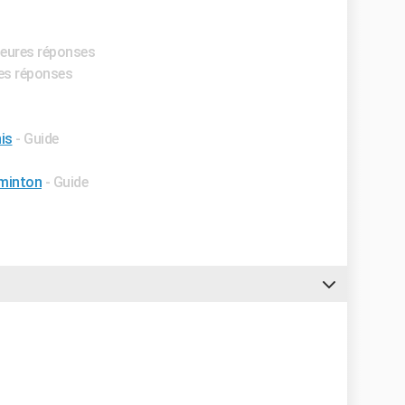
lleures réponses
res réponses
is
- Guide
dminton
- Guide