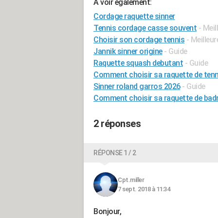
A voir également:
Cordage raquette sinner
Tennis cordage casse souvent
- Mei
Choisir son cordage tennis
- Meilleu
Jannik sinner origine
- Guide
Raquette squash debutant
- Guide
Comment choisir sa raquette de tenn
Sinner roland garros 2026
- Guide
Comment choisir sa raquette de ba
2 réponses
RÉPONSE 1 / 2
Cpt.miller
7 sept. 2018 à 11:34
Bonjour,