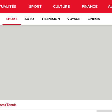
TUALITÉS
SPORT
CULTURE
FINANCE
A
SPORT
AUTO
TELEVISION
VOYAGE
CINEMA
tes
Tennis