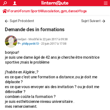
ACTUALITÉS
Forum
Forum Sport
Musculation, gym, danse
Connexion
S'inscrire
Yoga
Rechercher
Société
Education
Villes
Politique
Faits Divers
Monde
+
SPORT
Sujet Précédent
Sujet Suivant
Football
Cyclisme
Forum
Coupe du monde 2026
Tennis
Rugby
CULTURE
Demande des in formations
TNT
Cinéma
Musique
Programme TV
Streaming
Sorties cinéma
+
FINANCE
nedjari
-
Modifié le 22 juin 2017 à 09:38
philippe6613
-
23 juin 2017 à 17:08
Impôts
Immobilier
Banque
Crédit
Retraite
Epargne
Risques naturels par ville
Assurance
AUTO
bonjour!
Réserver un essai
Berlines
Forum auto
Essais
Citadines
SUV
+
HIGH-TECH
je suis une dame âgé de 42 ans je cherche être monitrice
sportive ;mais le problème
Meilleur smartphone
Ordinateurs
Guide high-tech
Mobiles
Internet
Jeux vidéo
+
BRICOLAGE
j’habite en Algérie ;?
Aménagement intérieur
Cuisine
Jardinage
+
Forum
Extérieur
Salle de bains
Rangement
WEEK-END
es ce que c'est une formation a distance ;ou je doit me
déplacée ?
Escapades
Expositions
Week-end nature
Guides de France
Patrimoine
Musées
+
LIFESTYLE
es ce que vous envoyer ais des invitation ? ou je doit me
débrouiller ?
Bien-être
Mode
+
Art de vivre
Loisirs
Modes de vie
SANTE
combien coûte la formation ?
je suis esthéticienne niveau universitaire .
Guide de la santé
Médicaments
+
Alimentation
Maladies
Sommeil
VOYAGE
mes remerciement.