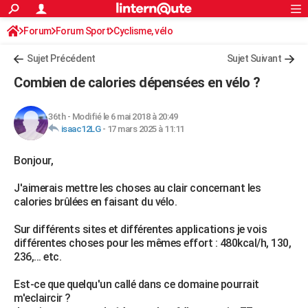
ACTUALITÉS
Forum
Forum Sport
Cyclisme, vélo
Connexion
S'inscrire
Rechercher
Société
Education
Villes
Politique
Faits Divers
Monde
+
SPORT
Sujet Précédent
Sujet Suivant
Football
Cyclisme
Forum
Coupe du monde 2026
Tennis
Rugby
CULTURE
Combien de calories dépensées en vélo ?
TNT
Cinéma
Musique
Programme TV
Streaming
Sorties cinéma
+
FINANCE
36th
-
Modifié le 6 mai 2018 à 20:49
Impôts
Immobilier
Banque
Crédit
Retraite
Epargne
Risques naturels par ville
Assurance
AUTO
isaac12LG
-
17 mars 2025 à 11:11
Réserver un essai
Berlines
Forum auto
Essais
Citadines
SUV
+
HIGH-TECH
Bonjour,
Meilleur smartphone
Ordinateurs
Guide high-tech
Mobiles
Internet
Jeux vidéo
+
BRICOLAGE
J'aimerais mettre les choses au clair concernant les
calories brûlées en faisant du vélo.
Aménagement intérieur
Cuisine
Jardinage
+
Forum
Extérieur
Salle de bains
Rangement
WEEK-END
Sur différents sites et différentes applications je vois
Escapades
Expositions
Week-end nature
Guides de France
Patrimoine
Musées
+
LIFESTYLE
différentes choses pour les mêmes effort : 480kcal/h, 130,
236,... etc.
Bien-être
Mode
+
Art de vivre
Loisirs
Modes de vie
SANTE
Est-ce que quelqu'un callé dans ce domaine pourrait
Guide de la santé
Médicaments
+
Alimentation
Maladies
Sommeil
VOYAGE
m'eclaircir ?