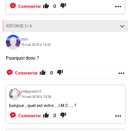
0
Commenter
RÉPONSE 3 / 6
36th
15 mai 2018 à 16:22
Pourquoi donc ?
0
Commenter
philippe6613
16 mai 2018 à 10:26
bonjour , quel est votre ....I M C .....?
0
Commenter