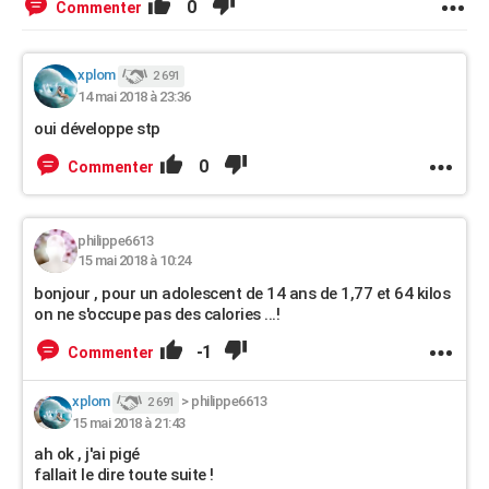
0
Commenter
xplom
2 691
14 mai 2018 à 23:36
oui développe stp
0
Commenter
philippe6613
15 mai 2018 à 10:24
bonjour , pour un adolescent de 14 ans de 1,77 et 64 kilos
on ne s'occupe pas des calories ...!
-1
Commenter
xplom
>
philippe6613
2 691
15 mai 2018 à 21:43
ah ok , j'ai pigé
fallait le dire toute suite !