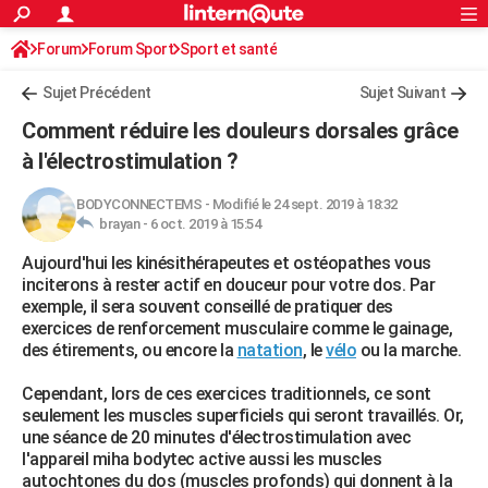
ACTUALITÉS
Forum
Forum Sport
Sport et santé
Connexion
S'inscrire
Rechercher
Société
Education
Villes
Politique
Faits Divers
Monde
+
SPORT
Sujet Précédent
Sujet Suivant
Football
Cyclisme
Forum
Coupe du monde 2026
Tennis
Rugby
CULTURE
Comment réduire les douleurs dorsales grâce
TNT
Cinéma
Musique
Programme TV
Streaming
Sorties cinéma
+
à l'électrostimulation ?
FINANCE
Impôts
Immobilier
Banque
Crédit
Retraite
Epargne
Risques naturels par ville
Assurance
AUTO
BODYCONNECTEMS
-
Modifié le 24 sept. 2019 à 18:32
brayan -
6 oct. 2019 à 15:54
Réserver un essai
Berlines
Forum auto
Essais
Citadines
SUV
+
HIGH-TECH
Aujourd'hui les kinésithérapeutes et ostéopathes vous
inciterons à rester actif en douceur pour votre dos. Par
Meilleur smartphone
Ordinateurs
Guide high-tech
Mobiles
Internet
Jeux vidéo
+
BRICOLAGE
exemple, il sera souvent conseillé de pratiquer des
exercices de renforcement musculaire comme le gainage,
Aménagement intérieur
Cuisine
Jardinage
+
Forum
Extérieur
Salle de bains
Rangement
WEEK-END
des étirements, ou encore la
natation
, le
vélo
ou la marche.
Escapades
Expositions
Week-end nature
Guides de France
Patrimoine
Musées
+
LIFESTYLE
Cependant, lors de ces exercices traditionnels, ce sont
seulement les muscles superficiels qui seront travaillés. Or,
Bien-être
Mode
+
Art de vivre
Loisirs
Modes de vie
SANTE
une séance de 20 minutes d'électrostimulation avec
l'appareil miha bodytec active aussi les muscles
Guide de la santé
Médicaments
+
Alimentation
Maladies
Sommeil
VOYAGE
autochtones du dos (muscles profonds) qui donnent à la