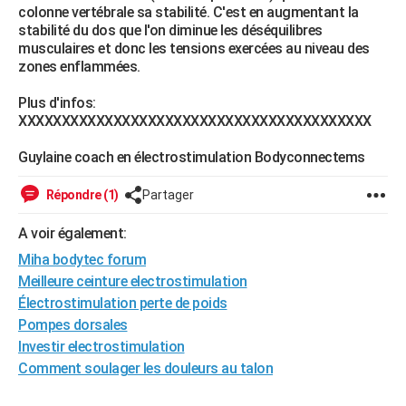
colonne vertébrale sa stabilité. C'est en augmentant la
City break
Voyage de noces
Climat
Destinations
Voyage nature
Forum
+
PHOTO
stabilité du dos que l'on diminue les déséquilibres
musculaires et donc les tensions exercées au niveau des
GUIDES D'ACHAT
zones enflammées.
BONS PLANS
Plus d'infos:
XXXXXXXXXXXXXXXXXXXXXXXXXXXXXXXXXXXXXXXXX
CARTE DE VOEUX
Guylaine coach en électrostimulation Bodyconnectems
Carte Bonne année
Carte Pâques
Carte de Noël
Carte Saint-Valentin
Carte d'anniversaire
DICTIONNAIRE
Répondre (1)
Partager
Biographies
Expressions
Dictionnaire
Citations
Proverbes
PROGRAMME TV
A voir également:
COPAINS D'AVANT
Miha bodytec forum
Se connecter
Collèges
Universités
Service militaire
S'inscrire
Lycées
Primaires
Entreprises
Avis de recherche
AVIS DE DÉCÈS
Meilleure ceinture electrostimulation
Électrostimulation perte de poids
FORUM
Pompes dorsales
Investir electrostimulation
Lifestyle
Sport
Television
Cinema
Bricolage
Culture
Auto
Voyage
Comment soulager les douleurs au talon