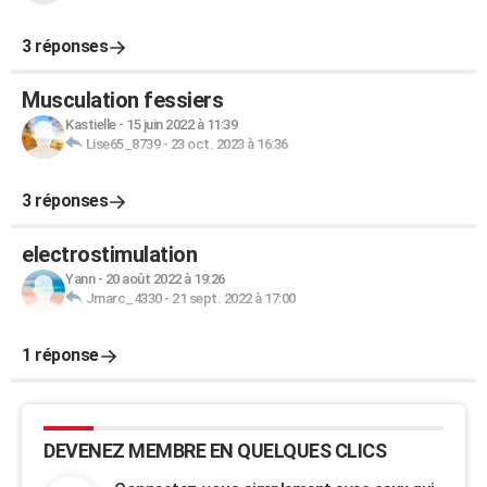
3 réponses
Musculation fessiers
Kastielle
-
15 juin 2022 à 11:39
Lise65_8739
-
23 oct. 2023 à 16:36
3 réponses
electrostimulation
Yann
-
20 août 2022 à 19:26
Jmarc_4330
-
21 sept. 2022 à 17:00
1 réponse
DEVENEZ MEMBRE EN QUELQUES CLICS