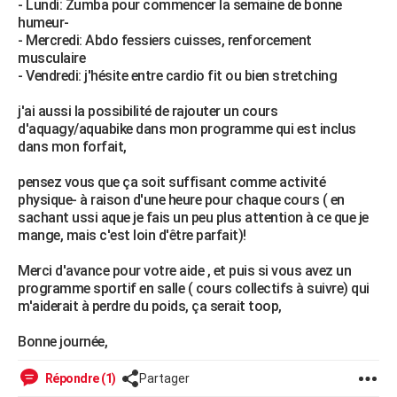
- Lundi: Zumba pour commencer la semaine de bonne
City break
Voyage de noces
Climat
Destinations
Voyage nature
Forum
+
humeur-
PHOTO
- Mercredi: Abdo fessiers cuisses, renforcement
musculaire
GUIDES D'ACHAT
- Vendredi: j'hésite entre cardio fit ou bien stretching
BONS PLANS
j'ai aussi la possibilité de rajouter un cours
d'aquagy/aquabike dans mon programme qui est inclus
CARTE DE VOEUX
dans mon forfait,
Carte Bonne année
Carte Pâques
Carte de Noël
Carte Saint-Valentin
Carte d'anniversaire
DICTIONNAIRE
pensez vous que ça soit suffisant comme activité
Biographies
Expressions
Dictionnaire
Citations
Proverbes
physique- à raison d'une heure pour chaque cours ( en
PROGRAMME TV
sachant ussi aque je fais un peu plus attention à ce que je
mange, mais c'est loin d'être parfait)!
COPAINS D'AVANT
Se connecter
Collèges
Universités
Service militaire
S'inscrire
Lycées
Primaires
Entreprises
Avis de recherche
Merci d'avance pour votre aide , et puis si vous avez un
AVIS DE DÉCÈS
programme sportif en salle ( cours collectifs à suivre) qui
m'aiderait à perdre du poids, ça serait toop,
FORUM
Lifestyle
Sport
Television
Cinema
Bricolage
Culture
Auto
Voyage
Bonne journée,
Répondre (1)
Partager