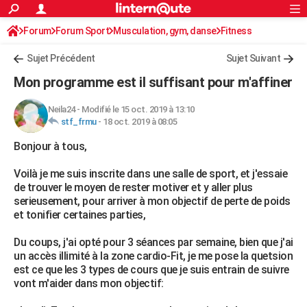
ACTUALITÉS
Forum
Forum Sport
Musculation, gym, danse
Connexion
S'inscrire
Fitness
Rechercher
Société
Education
Villes
Politique
Faits Divers
Monde
+
SPORT
Sujet Précédent
Sujet Suivant
Football
Cyclisme
Forum
Coupe du monde 2026
Tennis
Rugby
CULTURE
Mon programme est il suffisant pour m'affiner
TNT
Cinéma
Musique
Programme TV
Streaming
Sorties cinéma
+
FINANCE
Neila24
-
Modifié le 15 oct. 2019 à 13:10
stf_frmu
-
18 oct. 2019 à 08:05
Impôts
Immobilier
Banque
Crédit
Retraite
Epargne
Risques naturels par ville
Assurance
AUTO
Bonjour à tous,
Réserver un essai
Berlines
Forum auto
Essais
Citadines
SUV
+
HIGH-TECH
Voilà je me suis inscrite dans une salle de sport, et j'essaie
Meilleur smartphone
Ordinateurs
Guide high-tech
Mobiles
Internet
Jeux vidéo
+
BRICOLAGE
de trouver le moyen de rester motiver et y aller plus
serieusement, pour arriver à mon objectif de perte de poids
Aménagement intérieur
Cuisine
Jardinage
+
Forum
Extérieur
Salle de bains
Rangement
WEEK-END
et tonifier certaines parties,
Escapades
Expositions
Week-end nature
Guides de France
Patrimoine
Musées
+
LIFESTYLE
Du coups, j'ai opté pour 3 séances par semaine, bien que j'ai
un accès illimité à la zone cardio-Fit, je me pose la quetsion
Bien-être
Mode
+
Art de vivre
Loisirs
Modes de vie
SANTE
est ce que les 3 types de cours que je suis entrain de suivre
vont m'aider dans mon objectif:
Guide de la santé
Médicaments
+
Alimentation
Maladies
Sommeil
VOYAGE