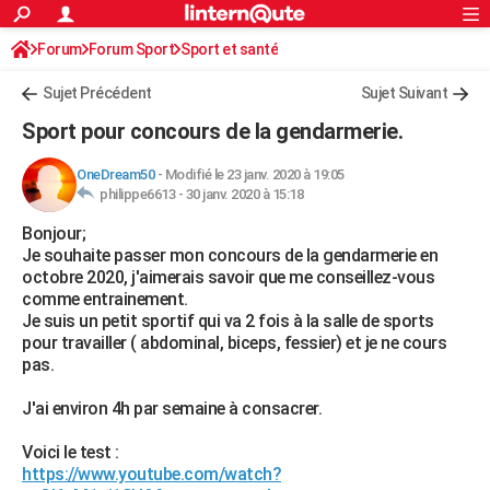
ACTUALITÉS
Forum
Forum Sport
Sport et santé
Connexion
S'inscrire
Rechercher
Société
Education
Villes
Politique
Faits Divers
Monde
+
SPORT
Sujet Précédent
Sujet Suivant
Football
Cyclisme
Forum
Coupe du monde 2026
Tennis
Rugby
CULTURE
Sport pour concours de la gendarmerie.
TNT
Cinéma
Musique
Programme TV
Streaming
Sorties cinéma
+
FINANCE
OneDream50
-
Modifié le 23 janv. 2020 à 19:05
philippe6613 -
30 janv. 2020 à 15:18
Impôts
Immobilier
Banque
Crédit
Retraite
Epargne
Risques naturels par ville
Assurance
AUTO
Bonjour;
Réserver un essai
Berlines
Forum auto
Essais
Citadines
SUV
+
HIGH-TECH
Je souhaite passer mon concours de la gendarmerie en
octobre 2020, j'aimerais savoir que me conseillez-vous
Meilleur smartphone
Ordinateurs
Guide high-tech
Mobiles
Internet
Jeux vidéo
+
BRICOLAGE
comme entrainement.
Je suis un petit sportif qui va 2 fois à la salle de sports
Aménagement intérieur
Cuisine
Jardinage
+
Forum
Extérieur
Salle de bains
Rangement
WEEK-END
pour travailler ( abdominal, biceps, fessier) et je ne cours
pas.
Escapades
Expositions
Week-end nature
Guides de France
Patrimoine
Musées
+
LIFESTYLE
J'ai environ 4h par semaine à consacrer.
Bien-être
Mode
+
Art de vivre
Loisirs
Modes de vie
SANTE
Voici le test :
Guide de la santé
Médicaments
+
Alimentation
Maladies
Sommeil
VOYAGE
https://www.youtube.com/watch?