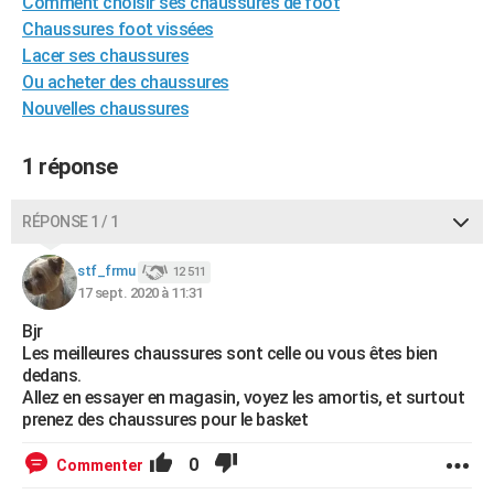
Comment choisir ses chaussures de foot
City break
Voyage de noces
Climat
Destinations
Voyage nature
Forum
+
PHOTO
Chaussures foot vissées
Lacer ses chaussures
GUIDES D'ACHAT
Ou acheter des chaussures
Nouvelles chaussures
BONS PLANS
CARTE DE VOEUX
1 réponse
Carte Bonne année
Carte Pâques
Carte de Noël
Carte Saint-Valentin
Carte d'anniversaire
DICTIONNAIRE
RÉPONSE 1 / 1
Biographies
Expressions
Dictionnaire
Citations
Proverbes
PROGRAMME TV
stf_frmu
12 511
17 sept. 2020 à 11:31
COPAINS D'AVANT
Bjr
Se connecter
Collèges
Universités
Service militaire
S'inscrire
Lycées
Primaires
Entreprises
Avis de recherche
AVIS DE DÉCÈS
Les meilleures chaussures sont celle ou vous êtes bien
dedans.
FORUM
Allez en essayer en magasin, voyez les amortis, et surtout
prenez des chaussures pour le basket
Lifestyle
Sport
Television
Cinema
Bricolage
Culture
Auto
Voyage
0
Commenter