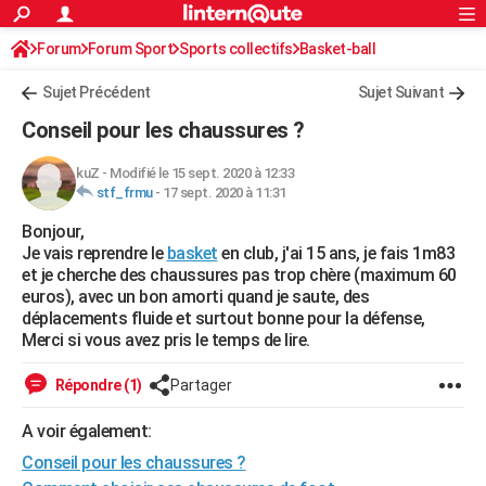
ACTUALITÉS
Forum
Forum Sport
Sports collectifs
Connexion
S'inscrire
Basket-ball
Rechercher
Société
Education
Villes
Politique
Faits Divers
Monde
+
SPORT
Sujet Précédent
Sujet Suivant
Football
Cyclisme
Forum
Coupe du monde 2026
Tennis
Rugby
CULTURE
Conseil pour les chaussures ?
TNT
Cinéma
Musique
Programme TV
Streaming
Sorties cinéma
+
FINANCE
kuZ
-
Modifié le 15 sept. 2020 à 12:33
stf_frmu
-
17 sept. 2020 à 11:31
Impôts
Immobilier
Banque
Crédit
Retraite
Epargne
Risques naturels par ville
Assurance
AUTO
Bonjour,
Réserver un essai
Berlines
Forum auto
Essais
Citadines
SUV
+
HIGH-TECH
Je vais reprendre le
basket
en club, j'ai 15 ans, je fais 1m83
et je cherche des chaussures pas trop chère (maximum 60
Meilleur smartphone
Ordinateurs
Guide high-tech
Mobiles
Internet
Jeux vidéo
+
BRICOLAGE
euros), avec un bon amorti quand je saute, des
déplacements fluide et surtout bonne pour la défense,
Aménagement intérieur
Cuisine
Jardinage
+
Forum
Extérieur
Salle de bains
Rangement
WEEK-END
Merci si vous avez pris le temps de lire.
Escapades
Expositions
Week-end nature
Guides de France
Patrimoine
Musées
+
LIFESTYLE
Répondre (1)
Partager
Bien-être
Mode
+
Art de vivre
Loisirs
Modes de vie
SANTE
A voir également:
Conseil pour les chaussures ?
Guide de la santé
Médicaments
+
Alimentation
Maladies
Sommeil
VOYAGE