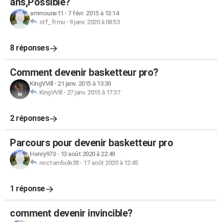
ans,Possible?
ammoune11
-
7 févr. 2015 à 13:14
stf_frmu
-
9 janv. 2020 à 08:53
8 réponses
Comment devenir basketteur pro?
KingVVill
-
21 janv. 2015 à 13:30
KingVVill
-
27 janv. 2015 à 17:37
2 réponses
Parcours pour devenir basketteur pro
Henry973
-
13 août 2020 à 22:49
noctambule28
-
17 août 2020 à 12:45
1 réponse
comment devenir invincible?