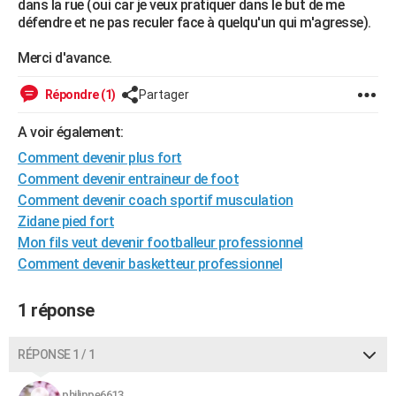
dans la rue (oui car je veux pratiquer dans le but de me
City break
Voyage de noces
Climat
Destinations
Voyage nature
Forum
+
défendre et ne pas reculer face à quelqu'un qui m'agresse).
PHOTO
Merci d'avance.
GUIDES D'ACHAT
BONS PLANS
Répondre (1)
Partager
CARTE DE VOEUX
A voir également:
Comment devenir plus fort
Carte Bonne année
Carte Pâques
Carte de Noël
Carte Saint-Valentin
Carte d'anniversaire
DICTIONNAIRE
Comment devenir entraineur de foot
Biographies
Expressions
Dictionnaire
Citations
Proverbes
Comment devenir coach sportif musculation
PROGRAMME TV
Zidane pied fort
COPAINS D'AVANT
Mon fils veut devenir footballeur professionnel
Comment devenir basketteur professionnel
Se connecter
Collèges
Universités
Service militaire
S'inscrire
Lycées
Primaires
Entreprises
Avis de recherche
AVIS DE DÉCÈS
1 réponse
FORUM
Lifestyle
Sport
Television
Cinema
Bricolage
Culture
Auto
Voyage
RÉPONSE 1 / 1
philippe6613