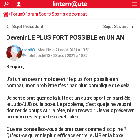
ACTUALITÉS
Forum
Forum Sport
Sports de combat
Connexion
S'inscrire
Rechercher
Société
Education
Villes
Politique
Faits Divers
Monde
+
SPORT
Sujet Précédent
Sujet Suivant
Football
Cyclisme
Forum
Coupe du monde 2026
Tennis
Rugby
CULTURE
Devenir LE PLUS FORT POSSIBLE en UN AN
TNT
Cinéma
Musique
Programme TV
Streaming
Sorties cinéma
+
FINANCE
racsi88
-
Modifié le 21 août 2021 à 13:51
philippe6613 -
28 août 2021 à 10:32
Impôts
Immobilier
Banque
Crédit
Retraite
Epargne
Risques naturels par ville
Assurance
AUTO
Bonjour,
Réserver un essai
Berlines
Forum auto
Essais
Citadines
SUV
+
HIGH-TECH
J'ai un an devant moi devenir le plus fort possible en
Meilleur smartphone
Ordinateurs
Guide high-tech
Mobiles
Internet
Jeux vidéo
+
BRICOLAGE
combat, mon problème n'est pas plus complique que cela.
Aménagement intérieur
Cuisine
Jardinage
+
Forum
Extérieur
Salle de bains
Rangement
WEEK-END
Je pense pratiquer de la lutte et un autre sport en parallèle,
le Judo/JJB ou la boxe. Le problème, c'est que je ne veux ni
Escapades
Expositions
Week-end nature
Guides de France
Patrimoine
Musées
+
LIFESTYLE
donner de coups sur la tête, ni en recevoir. Je veux préserver
au max mes capacités cérébrales.
Bien-être
Mode
+
Art de vivre
Loisirs
Modes de vie
SANTE
Que me conseillez-vous de pratiquer comme discipline ?
Guide de la santé
Médicaments
+
Alimentation
Maladies
Sommeil
VOYAGE
Qu'est-ce qu'est le plus efficace entre le JJB et la boxe