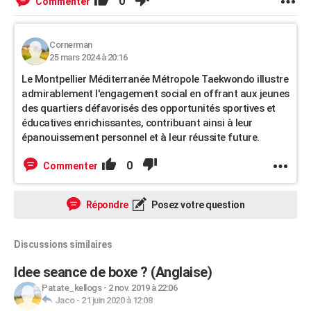
0
Commenter
Cornerman
25 mars 2024 à 20:16
Le Montpellier Méditerranée Métropole Taekwondo illustre
admirablement l'engagement social en offrant aux jeunes
des quartiers défavorisés des opportunités sportives et
éducatives enrichissantes, contribuant ainsi à leur
épanouissement personnel et à leur réussite future.
0
Commenter
Répondre
Posez votre question
Discussions similaires
Idee seance de boxe ? (Anglaise)
Patate_kellogs
-
2 nov. 2019 à 22:06
Jaco
-
21 juin 2020 à 12:08