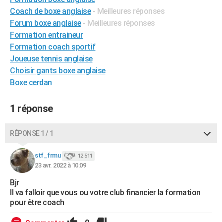
City break
Voyage de noces
Climat
Destinations
Voyage nature
Forum
+
Coach de boxe anglaise
- Meilleures réponses
PHOTO
Forum boxe anglaise
- Meilleures réponses
GUIDES D'ACHAT
Formation entraineur
Formation coach sportif
BONS PLANS
Joueuse tennis anglaise
Choisir gants boxe anglaise
CARTE DE VOEUX
Boxe cerdan
Carte Bonne année
Carte Pâques
Carte de Noël
Carte Saint-Valentin
Carte d'anniversaire
DICTIONNAIRE
1 réponse
Biographies
Expressions
Dictionnaire
Citations
Proverbes
PROGRAMME TV
COPAINS D'AVANT
RÉPONSE 1 / 1
Se connecter
Collèges
Universités
Service militaire
S'inscrire
Lycées
Primaires
Entreprises
Avis de recherche
AVIS DE DÉCÈS
stf_frmu
12 511
23 avr. 2022 à 10:09
FORUM
Bjr
Lifestyle
Sport
Television
Cinema
Bricolage
Culture
Auto
Voyage
Il va falloir que vous ou votre club financier la formation
pour être coach