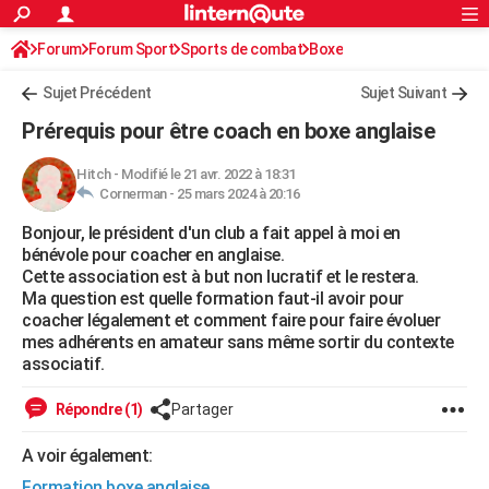
ACTUALITÉS
Forum
Forum Sport
Sports de combat
Connexion
S'inscrire
Boxe
Rechercher
Société
Education
Villes
Politique
Faits Divers
Monde
+
SPORT
Sujet Précédent
Sujet Suivant
Football
Cyclisme
Forum
Coupe du monde 2026
Tennis
Rugby
CULTURE
Prérequis pour être coach en boxe anglaise
TNT
Cinéma
Musique
Programme TV
Streaming
Sorties cinéma
+
FINANCE
Hitch
-
Modifié le 21 avr. 2022 à 18:31
Cornerman -
25 mars 2024 à 20:16
Impôts
Immobilier
Banque
Crédit
Retraite
Epargne
Risques naturels par ville
Assurance
AUTO
Bonjour, le président d'un club a fait appel à moi en
Réserver un essai
Berlines
Forum auto
Essais
Citadines
SUV
+
HIGH-TECH
bénévole pour coacher en anglaise.
Cette association est à but non lucratif et le restera.
Meilleur smartphone
Ordinateurs
Guide high-tech
Mobiles
Internet
Jeux vidéo
+
BRICOLAGE
Ma question est quelle formation faut-il avoir pour
coacher légalement et comment faire pour faire évoluer
Aménagement intérieur
Cuisine
Jardinage
+
Forum
Extérieur
Salle de bains
Rangement
WEEK-END
mes adhérents en amateur sans même sortir du contexte
associatif.
Escapades
Expositions
Week-end nature
Guides de France
Patrimoine
Musées
+
LIFESTYLE
Répondre (1)
Partager
Bien-être
Mode
+
Art de vivre
Loisirs
Modes de vie
SANTE
A voir également:
Guide de la santé
Médicaments
+
Alimentation
Maladies
Sommeil
VOYAGE
Formation boxe anglaise