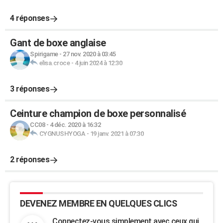
4 réponses
Gant de boxe anglaise
Spirigame
-
27 nov. 2020 à 03:45
elisa.croce
-
4 juin 2024 à 12:30
3 réponses
Ceinture champion de boxe personnalisé
CC08
-
4 déc. 2020 à 16:32
CYGNUSHYOGA
-
19 janv. 2021 à 07:30
2 réponses
DEVENEZ MEMBRE EN QUELQUES CLICS
Connectez-vous simplement avec ceux qui