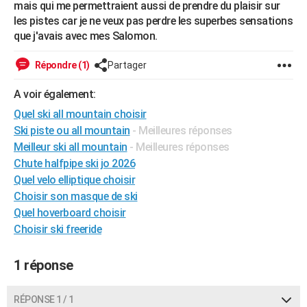
mais qui me permettraient aussi de prendre du plaisir sur
City break
Voyage de noces
Climat
Destinations
Voyage nature
Forum
+
PHOTO
les pistes car je ne veux pas perdre les superbes sensations
que j'avais avec mes Salomon.
GUIDES D'ACHAT
Répondre (1)
Partager
BONS PLANS
A voir également:
CARTE DE VOEUX
Quel ski all mountain choisir
Carte Bonne année
Carte Pâques
Carte de Noël
Carte Saint-Valentin
Carte d'anniversaire
DICTIONNAIRE
Ski piste ou all mountain
- Meilleures réponses
Meilleur ski all mountain
- Meilleures réponses
Biographies
Expressions
Dictionnaire
Citations
Proverbes
PROGRAMME TV
Chute halfpipe ski jo 2026
Quel velo elliptique choisir
COPAINS D'AVANT
Choisir son masque de ski
Se connecter
Collèges
Universités
Service militaire
S'inscrire
Lycées
Primaires
Entreprises
Avis de recherche
AVIS DE DÉCÈS
Quel hoverboard choisir
Choisir ski freeride
FORUM
1 réponse
Lifestyle
Sport
Television
Cinema
Bricolage
Culture
Auto
Voyage
RÉPONSE 1 / 1