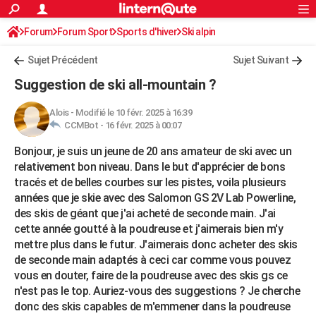
ACTUALITÉS
Forum
Forum Sport
Sports d'hiver
Connexion
S'inscrire
Ski alpin
Rechercher
Société
Education
Villes
Politique
Faits Divers
Monde
+
SPORT
Sujet Précédent
Sujet Suivant
Football
Cyclisme
Forum
Coupe du monde 2026
Tennis
Rugby
CULTURE
Suggestion de ski all-mountain ?
TNT
Cinéma
Musique
Programme TV
Streaming
Sorties cinéma
+
FINANCE
Alois
-
Modifié le 10 févr. 2025 à 16:39
CCMBot -
16 févr. 2025 à 00:07
Impôts
Immobilier
Banque
Crédit
Retraite
Epargne
Risques naturels par ville
Assurance
AUTO
Bonjour, je suis un jeune de 20 ans amateur de ski avec un
Réserver un essai
Berlines
Forum auto
Essais
Citadines
SUV
+
HIGH-TECH
relativement bon niveau. Dans le but d'apprécier de bons
tracés et de belles courbes sur les pistes, voila plusieurs
Meilleur smartphone
Ordinateurs
Guide high-tech
Mobiles
Internet
Jeux vidéo
+
BRICOLAGE
années que je skie avec des Salomon GS 2V Lab Powerline,
des skis de géant que j'ai acheté de seconde main. J'ai
Aménagement intérieur
Cuisine
Jardinage
+
Forum
Extérieur
Salle de bains
Rangement
WEEK-END
cette année goutté à la poudreuse et j'aimerais bien m'y
Escapades
Expositions
Week-end nature
Guides de France
Patrimoine
Musées
+
mettre plus dans le futur. J'aimerais donc acheter des skis
LIFESTYLE
de seconde main adaptés à ceci car comme vous pouvez
Bien-être
Mode
+
Art de vivre
Loisirs
Modes de vie
vous en douter, faire de la poudreuse avec des skis gs ce
SANTE
n'est pas le top. Auriez-vous des suggestions ? Je cherche
Guide de la santé
Médicaments
+
Alimentation
Maladies
Sommeil
VOYAGE
donc des skis capables de m'emmener dans la poudreuse