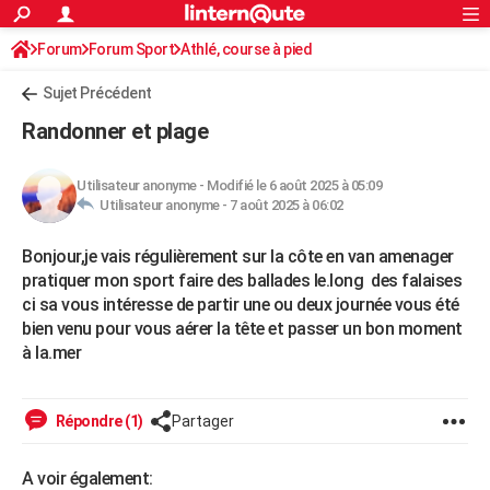
ACTUALITÉS
Forum
Forum Sport
Athlé, course à pied
Connexion
S'inscrire
Rechercher
Société
Education
Villes
Politique
Faits Divers
Monde
+
SPORT
Sujet Précédent
Football
Cyclisme
Forum
Coupe du monde 2026
Tennis
Rugby
CULTURE
Randonner et plage
TNT
Cinéma
Musique
Programme TV
Streaming
Sorties cinéma
+
FINANCE
Utilisateur anonyme
-
Modifié le 6 août 2025 à 05:09
Impôts
Immobilier
Banque
Crédit
Retraite
Epargne
Risques naturels par ville
Assurance
AUTO
Utilisateur anonyme -
7 août 2025 à 06:02
Réserver un essai
Berlines
Forum auto
Essais
Citadines
SUV
+
HIGH-TECH
Bonjour,je vais régulièrement sur la côte en van amenager
pratiquer mon sport faire des ballades le.long des falaises
Meilleur smartphone
Ordinateurs
Guide high-tech
Mobiles
Internet
Jeux vidéo
+
BRICOLAGE
ci sa vous intéresse de partir une ou deux journée vous été
bien venu pour vous aérer la tête et passer un bon moment
Aménagement intérieur
Cuisine
Jardinage
+
Forum
Extérieur
Salle de bains
Rangement
WEEK-END
à la.mer
Escapades
Expositions
Week-end nature
Guides de France
Patrimoine
Musées
+
LIFESTYLE
Répondre (1)
Partager
Bien-être
Mode
+
Art de vivre
Loisirs
Modes de vie
SANTE
Guide de la santé
Médicaments
+
Alimentation
Maladies
Sommeil
VOYAGE
A voir également: