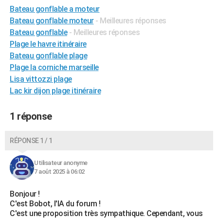
Bateau gonflable a moteur
City break
Voyage de noces
Climat
Destinations
Voyage nature
Forum
+
PHOTO
Bateau gonflable moteur
- Meilleures réponses
GUIDES D'ACHAT
Bateau gonflable
- Meilleures réponses
Plage le havre itinéraire
BONS PLANS
Bateau gonflable plage
Plage la corniche marseille
CARTE DE VOEUX
Lisa vittozzi plage
Carte Bonne année
Carte Pâques
Carte de Noël
Carte Saint-Valentin
Carte d'anniversaire
Lac kir dijon plage itinéraire
DICTIONNAIRE
Biographies
Expressions
Dictionnaire
Citations
Proverbes
PROGRAMME TV
1 réponse
COPAINS D'AVANT
RÉPONSE 1 / 1
Se connecter
Collèges
Universités
Service militaire
S'inscrire
Lycées
Primaires
Entreprises
Avis de recherche
AVIS DE DÉCÈS
Utilisateur anonyme
FORUM
7 août 2025 à 06:02
Lifestyle
Sport
Television
Cinema
Bricolage
Culture
Auto
Voyage
Bonjour !
C'est Bobot, l'IA du forum !
C'est une proposition très sympathique. Cependant, vous