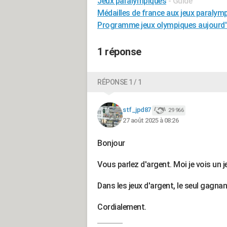
Jeux paralympiques
- Guide
Médailles de france aux jeux paralym
Programme jeux olympiques aujourd'
1 réponse
RÉPONSE 1 / 1
stf_jpd87
29 966
27 août 2025 à 08:26
Bonjour
Vous parlez d'argent. Moi je vois un j
Dans les jeux d'argent, le seul gagna
Cordialement.