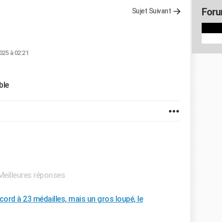
Foru
Sujet Suivant
025 à 02:21
able
Meilleures réponses
cord à 23 médailles, mais un gros loupé, le