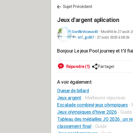
Sujet Précédent
Jeux d'argent aplication
GorilleVicieux45
-
Modifié le 27 août 2
stf_jpd87
-
27 août 2025 à 08:26
Bonjour Le jeux Pool journey et t'il fi
Répondre (1)
Partager
A voir également:
Queue de billard
Jeux argent
- Meilleures réponses
Escalade combiné jeux olympiques
- 
Jeux olympiques d'hiver 2026
- Guide
Tableau des médailles JO 2026 : un re
classement final
- Guide