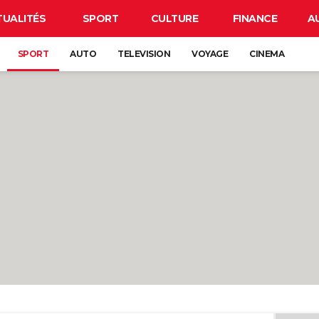
TUALITÉS
SPORT
CULTURE
FINANCE
A
SPORT
AUTO
TELEVISION
VOYAGE
CINEMA