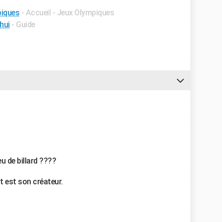
piques
- Accueil - Jeux Olympiques
hui
- Guide
eu de billard ????
nt est son créateur.