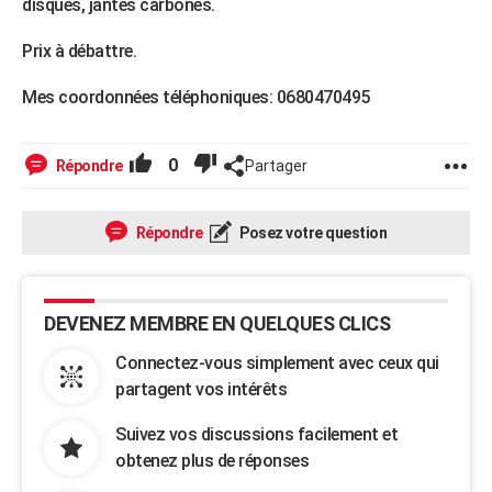
disques, jantes carbones.
City break
Voyage de noces
Climat
Destinations
Voyage nature
Forum
+
PHOTO
Prix à débattre.
GUIDES D'ACHAT
Mes coordonnées téléphoniques: 0680470495
BONS PLANS
CARTE DE VOEUX
0
Répondre
Partager
Carte Bonne année
Carte Pâques
Carte de Noël
Carte Saint-Valentin
Carte d'anniversaire
DICTIONNAIRE
Répondre
Posez votre question
Biographies
Expressions
Dictionnaire
Citations
Proverbes
PROGRAMME TV
COPAINS D'AVANT
DEVENEZ MEMBRE EN QUELQUES CLICS
Se connecter
Collèges
Universités
Service militaire
S'inscrire
Lycées
Primaires
Entreprises
Avis de recherche
AVIS DE DÉCÈS
Connectez-vous simplement avec ceux qui
FORUM
partagent vos intérêts
Lifestyle
Sport
Television
Cinema
Bricolage
Culture
Auto
Voyage
Suivez vos discussions facilement et
obtenez plus de réponses