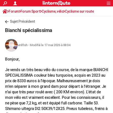
ACTUALITÉS
Forum
Forum Sport
Cyclisme, vélo
Connexion
S'inscrire
Cyclisme sur route
Rechercher
Société
Education
Villes
Politique
Faits Divers
Monde
+
SPORT
Sujet Précédent
Football
Cyclisme
Forum
Coupe du monde 2026
Tennis
Rugby
CULTURE
Bianchi spécialissima
TNT
Cinéma
Musique
Programme TV
Streaming
Sorties cinéma
+
FINANCE
virilfish
-
Modifié le 17 mai 2026 à 08:04
Impôts
Immobilier
Banque
Crédit
Retraite
Epargne
Risques naturels par ville
Assurance
AUTO
Réserver un essai
Berlines
Forum auto
Essais
Citadines
SUV
+
HIGH-TECH
Bonjour,
Meilleur smartphone
Ordinateurs
Guide high-tech
Mobiles
Internet
Jeux vidéo
+
BRICOLAGE
Je vends un très beau vélo du course, de la marque BIANCHI
SPECIALISSIMA couleur bleu turquoise, acquis en 2023 au
Aménagement intérieur
Cuisine
Jardinage
+
Forum
Extérieur
Salle de bains
Rangement
WEEK-END
prix de 8330 euros à l'époque. Malheureusement je dois
m'en séparer à mon grand dam pour départ à l'étranger. Je
Escapades
Expositions
Week-end nature
Guides de France
Patrimoine
Musées
+
LIFESTYLE
n'ai que très peur roulé avec ( 200 KM environ). L'état de
mon vélo est vraiment excellent. Pour les connaisseurs, il
Bien-être
Mode
+
Art de vivre
Loisirs
Modes de vie
SANTE
ne pèse que 7,2 kg, et est équipé full carbone. Taille 53.
Guide de la santé
Médicaments
+
Alimentation
Maladies
Sommeil
Shimano ultegra DI2 50X39/12X25. Pneus tubeless, freins à
VOYAGE