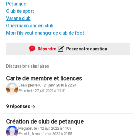
Pétanque
City break
Voyage de noces
Climat
Destinations
Voyage nature
Forum
+
PHOTO
Club de sport
Varane club
GUIDES D'ACHAT
Griezmann ancien club
BONS PLANS
Mon fils veut changer de club de foot
CARTE DE VOEUX
Répondre
Posez votre question
Carte Bonne année
Carte Pâques
Carte de Noël
Carte Saint-Valentin
Carte d'anniversaire
DICTIONNAIRE
Discussions similaires
Biographies
Expressions
Dictionnaire
Citations
Proverbes
PROGRAMME TV
Carte de membre et licences
COPAINS D'AVANT
Jean-pierre K
-
21 janv. 2010 à 22:24
mimi
-
27 juil. 2021 à 11:41
Se connecter
Collèges
Universités
Service militaire
S'inscrire
Lycées
Primaires
Entreprises
Avis de recherche
AVIS DE DÉCÈS
FORUM
9 réponses
Lifestyle
Sport
Television
Cinema
Bricolage
Culture
Auto
Voyage
Création de club de petanque
Megabrute
-
12 avr. 2022 à 14:09
stf_frmu
-
1 mai 2022 à 20:55