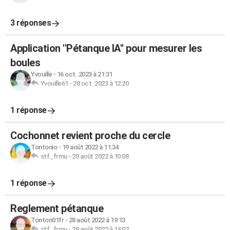
3 réponses
Application ''Pétanque IA'' pour mesurer les
boules
Yvouille
-
16 oct. 2023 à 21:31
Yvouille61
-
28 oct. 2023 à 12:20
1 réponse
Cochonnet revient proche du cercle
Tontonio
-
19 août 2022 à 11:34
stf_frmu
-
20 août 2022 à 10:08
1 réponse
Reglement pétanque
Tonton01fr
-
28 août 2022 à 19:13
stf_frmu
-
29 août 2022 à 14:02