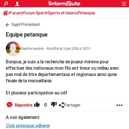
ACTUALITÉS
Forum
Forum Sport
Sports et loisirs
Connexion
S'inscrire
Pétanque
Rechercher
Société
Education
Villes
Politique
Faits Divers
Monde
+
SPORT
Sujet Précédent
Football
Cyclisme
Forum
Coupe du monde 2026
Tennis
Rugby
CULTURE
Equipe petanque
TNT
Cinéma
Musique
Programme TV
Streaming
Sorties cinéma
+
FINANCE
Manifernandez
-
Modifié le 3 juin 2026 à 18:31
Impôts
Immobilier
Banque
Crédit
Retraite
Epargne
Risques naturels par ville
Assurance
AUTO
Bonjour, je suis a la recherche de joueur minime pour
Réserver un essai
Berlines
Forum auto
Essais
Citadines
SUV
+
HIGH-TECH
effectuer des nationaux mon fils est tireur ou milieu avec
pas mal de titre departementaux et regionaux ainsi qune
Meilleur smartphone
Ordinateurs
Guide high-tech
Mobiles
Internet
Jeux vidéo
+
BRICOLAGE
finale de la marseillaise
Aménagement intérieur
Cuisine
Jardinage
+
Forum
Extérieur
Salle de bains
Rangement
WEEK-END
Et plusieur participation au cdf
Escapades
Expositions
Week-end nature
Guides de France
Patrimoine
Musées
+
LIFESTYLE
0
Répondre
Partager
Bien-être
Mode
+
Art de vivre
Loisirs
Modes de vie
SANTE
A voir également:
Guide de la santé
Médicaments
+
Alimentation
Maladies
Sommeil
VOYAGE
Club petanque adherer