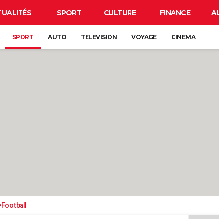
TUALITÉS
SPORT
CULTURE
FINANCE
A
SPORT
AUTO
TELEVISION
VOYAGE
CINEMA
Football