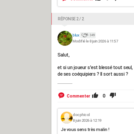
RÉPONSE 2 / 2
blux
349
Modifié le 8 juin 2026 à 11:57
Salut,
et si un joueur s'est blessé tout seul,
de ses coéquipiers ? Il sort aussi ?
0
Commenter
docphicol
8 juin 2026 à 12:19
Je vous sens très malin !