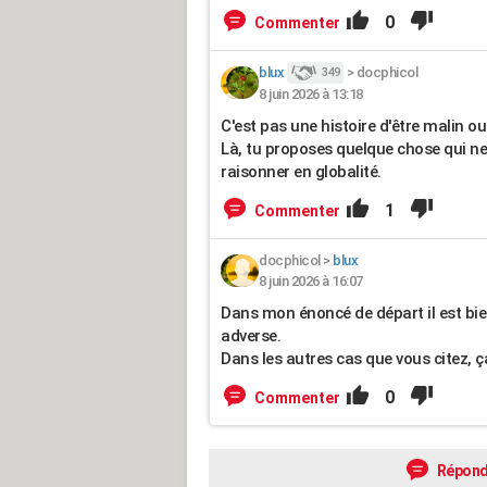
0
Commenter
blux
>
docphicol
349
8 juin 2026 à 13:18
C'est pas une histoire d'être malin ou
Là, tu proposes quelque chose qui ne s
raisonner en globalité.
1
Commenter
docphicol
>
blux
8 juin 2026 à 16:07
Dans mon énoncé de départ il est bien
adverse.
Dans les autres cas que vous citez, 
0
Commenter
Répond