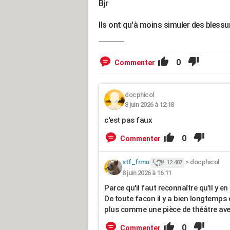
Bjr
Ils ont qu'à moins simuler des blessur
0
Commenter
docphicol
8 juin 2026 à 12:18
c'est pas faux
0
Commenter
stf_frmu
>
docphicol
12 487
8 juin 2026 à 16:11
Parce qu'il faut reconnaître qu'il y en
De toute facon il y a bien longtemps
plus comme une pièce de théâtre ave
0
Commenter