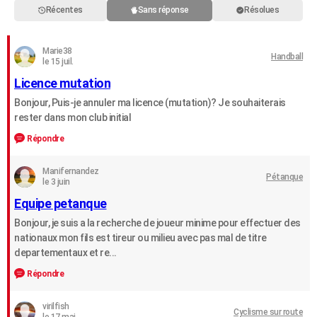
Récentes
Sans réponse
Résolues
City break
Voyage de noces
Climat
Destinations
Voyage nature
Forum
+
PHOTO
GUIDES D'ACHAT
Marie38
Handball
le 15 juil.
BONS PLANS
Licence mutation
CARTE DE VOEUX
Bonjour, Puis-je annuler ma licence (mutation)? Je souhaiterais
rester dans mon club initial
Carte Bonne année
Carte Pâques
Carte de Noël
Carte Saint-Valentin
Carte d'anniversaire
DICTIONNAIRE
Répondre
Biographies
Expressions
Dictionnaire
Citations
Proverbes
PROGRAMME TV
Manifernandez
Pétanque
le 3 juin
COPAINS D'AVANT
Equipe petanque
Se connecter
Collèges
Universités
Service militaire
S'inscrire
Lycées
Primaires
Entreprises
Avis de recherche
AVIS DE DÉCÈS
Bonjour, je suis a la recherche de joueur minime pour effectuer des
nationaux mon fils est tireur ou milieu avec pas mal de titre
FORUM
departementaux et re...
Lifestyle
Sport
Television
Cinema
Bricolage
Culture
Auto
Voyage
Répondre
virilfish
Cyclisme sur route