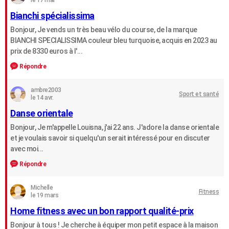
le 17 mai
Bianchi spécialissima
Bonjour, Je vends un très beau vélo du course, de la marque
BIANCHI SPECIALISSIMA couleur bleu turquoise, acquis en 2023 au
prix de 8330 euros à l'...
Répondre
ambre2003
Sport et santé
le 14 avr.
Danse orientale
Bonjour, Je m'appelle Louisna, j'ai 22 ans. J'adore la danse orientale
et je voulais savoir si quelqu'un serait intéressé pour en discuter
avec moi...
Répondre
Michelle
Fitness
le 19 mars
Home fitness avec un bon rapport qualité-prix
Bonjour à tous ! Je cherche à équiper mon petit espace à la maison