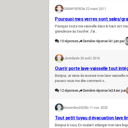
GRANYVERO
le 22 mars 2011
Pourquoi mes verres sont sales/gra
Pourquoi toute ma vaisselle dans le haut est mal r
granuleuse au toucher. J'ai...
10
réponses
Dernière réponse le
1 juin par
Léonidas
le 20 août 2016
Ouvrir porte lave-vaisselle tout in
Bonjour, Je viens de recevoir mon lave-vaisselle 
pouvez-vous me dire comment o...
12
réponses
Dernière réponse le
24 avr. par
Novembre2020
le 11 nov. 2020
Tout petit tuyau d évacuation lave l
Bonjour à tous, En voulant vidanger mon lave linge,