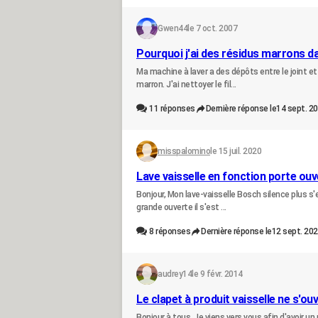
Gwen44
le 7 oct. 2007
Pourquoi j'ai des résidus marrons d
Ma machine à laver a des dépôts entre le joint et 
marron. J'ai nettoyer le fil...
11
réponses
Dernière réponse le
14 sept. 20
misspalomino
le 15 juil. 2020
Lave vaisselle en fonction porte ouv
Bonjour, Mon lave-vaisselle Bosch silence plus s'e
grande ouverte il s'est ...
8
réponses
Dernière réponse le
12 sept. 202
audrey14
le 9 févr. 2014
Le clapet à produit vaisselle ne s'ou
Bonjour à tous, Je viens vers vous afin d'avoir un 