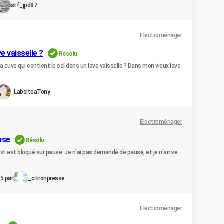
stf_jpd87
Electroménager
e vaisselle ?
Résolu
la cuve qui contient le sel dans un lave vaisselle ? Dans mon vieux lave
_LaboiteaTony
Electroménager
use
Résolu
bvt est bloqué sur pause. Je n'ai pas demandé de pause, et je n'arrive
5 par
_citronpresse
Electroménager