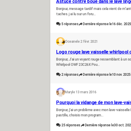
Astuce contre boue dans le lave ling
Bonjour, message tardif mais cela vient de m'arriv
taches. j ai lu sur un foru...
5
réponses
Dernière réponse le
16 déc. 2025
Oceane
le 2 févr. 2021
Logo rouge lave vaisselle whirlpool
Bonjour, J’ai un voyant rouge ressemblant à un sole
Whirlpool OWF 23C26X Pou...
2
réponses
Dernière réponse le
10 nov. 2025
Mary
le 13 mars 2016
Pourquoi la vidange de mon lave-vai
Bonjour, j'ai un problème avec mon lave-vaisselle
pastille, choisis mon program...
25
réponses
Dernière réponse le
30 oct. 202