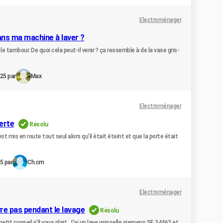
Electroménager
ans ma machine à laver ?
le tambour. De quoi cela peut-il venir ? ça ressemble à de la vase gris-
25 par
Max
Electroménager
erte
Résolu
st mis en route tout seul alors qu'il était éteint et que la porte était
5 par
Ch.cm
Electroménager
vre pas pendant le lavage
Résolu
petit conseil s'il vous plait. J'ai un lave vaisselle siemens SE 34462 et