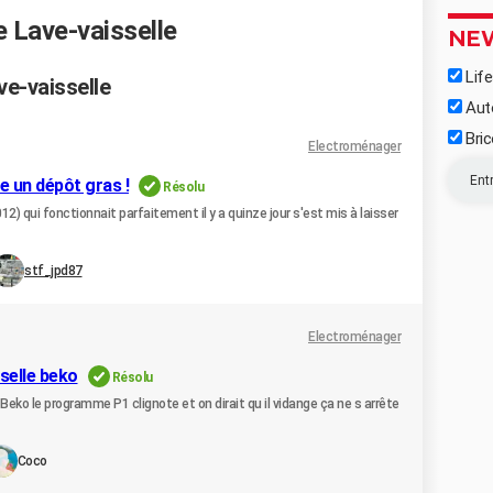
e Lave-vaisselle
NE
Life
ve-vaisselle
Aut
Bric
Electroménager
e un dépôt gras !
Résolu
2) qui fonctionnait parfaitement il y a quinze jour s'est mis à laisser
stf_jpd87
Electroménager
selle beko
Résolu
Beko le programme P1 clignote et on dirait qu il vidange ça ne s arrête
Coco