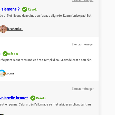
Electroménager
e siemens ?
Résolu
 e15 et l'icone du robinet en facade clignote. L'eau n'arrive pas! Est
b richard 31
Electroménager
h
Résolu
 récipient s.est retourné et était rempli d'eau J'ai vidé cette eau dès
Louna
Electroménager
vaisselle brandt
Résolu
t en panne. Celui ci dés l'allumage se met à biper en clignotant au