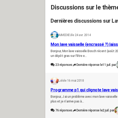
Discussions sur le thèm
Dernières discussions sur La
AIMEDIEU
le 24 avr. 2014
Mon lave vaisselle (encrassé ?) laiss
Bonjour, Mon lave vaisselle Bosch récent (août 201
un dépôt gras sur filtre e...
23
réponses
Dernière réponse le
11 juil. par
Lolo
le 16 mai 2018
Programme p1 qui clignote lave vais
Bonjour, J ai un problème avec mon lave vaisselle 
plus et je n'arrive pas à...
76
réponses
Dernière réponse le
2 juil. par