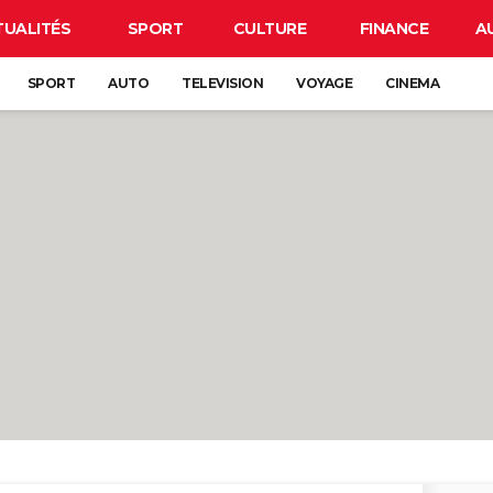
TUALITÉS
SPORT
CULTURE
FINANCE
A
SPORT
AUTO
TELEVISION
VOYAGE
CINEMA