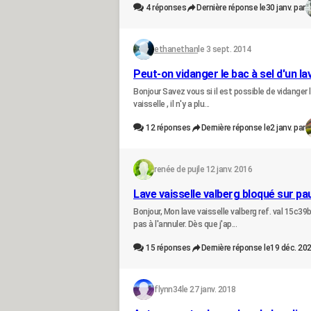
4
réponses
Dernière réponse le
30 janv. par
ethanethan
le 3 sept. 2014
Peut-on vidanger le bac à sel d'un lav
Bonjour Savez vous si il est possible de vidanger 
vaisselle , il n'y a plu...
12
réponses
Dernière réponse le
2 janv. par
renée de puj
le 12 janv. 2016
Lave vaisselle valberg bloqué sur pa
Bonjour, Mon lave vaisselle valberg ref. val 15c39
pas à l'annuler. Dès que j'ap...
15
réponses
Dernière réponse le
19 déc. 202
flynn34
le 27 janv. 2018