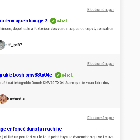
Electroménager
nuleux après lavage ?
Résolu
incée, dépôt sale à l'extérieur des verres...si pas de dépôt, sensation
stf_jpd87
Electroménager
tégrable bosh smv88tx04e
Résolu
neuf tout intégrable Bosch SMV88TX04. Au risque de vous faire rire,
b richard 31
Electroménager
inge enfoncé dans la machine
 j ai tiré un peu fort sur le tout petit tuyau d évacuation qui se trouve