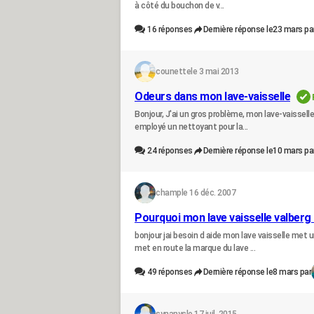
à côté du bouchon de v...
16
réponses
Dernière réponse le
23 mars pa
counette
le 3 mai 2013
Odeurs dans mon lave-vaisselle
Bonjour, J'ai un gros problème, mon lave-vaissell
employé un nettoyant pour la...
24
réponses
Dernière réponse le
10 mars pa
champ
le 16 déc. 2007
Pourquoi mon lave vaisselle valberg 
bonjour jai besoin d aide mon lave vaisselle met u
met en route la marque du lave ...
49
réponses
Dernière réponse le
8 mars par