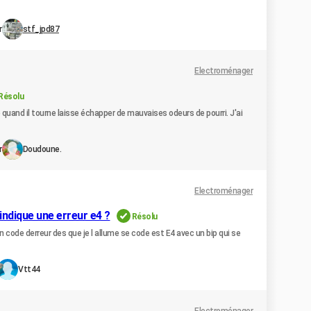
r
stf_jpd87
Electroménager
Résolu
e quand il tourne laisse échapper de mauvaises odeurs de pourri. J'ai
r
Doudoune.
Electroménager
indique une erreur e4 ?
Résolu
n code derreur des que je l allume se code est E4 avec un bip qui se
Vtt44