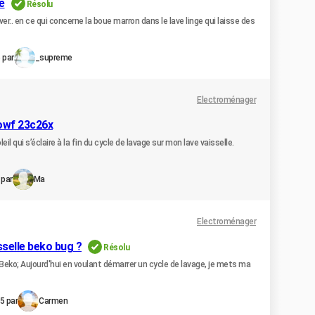
e
Résolu
er.. en ce qui concerne la boue marron dans le lave linge qui laisse des
 par
_supreme
Electroménager
 owf 23c26x
il qui s’éclaire à la fin du cycle de lavage sur mon lave vaisselle.
 par
Ma
Electroménager
sselle beko bug ?
Résolu
 Beko; Aujourd'hui en voulant démarrer un cycle de lavage, je mets ma
5 par
Carmen