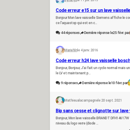
synanys
le 17 juil. 2015
Code erreur e15 sur un lave vaissell
Bonjour Mon lave vaisselle Siemens affiche le code
ce l'aquastop qui est en c...
44
réponses
Dernière réponse le
25 févr. par
Mariehln
le 4 janv. 2016
Code erreur h24 lave vaisselle bosc
Bonjour, Bonjour, J'ai fait un cycle normal mais un
le LV et maintenant p...
9
réponses
Dernière réponse le
10 févr. par
Mathieualacampagne
le 20 sept. 2021
Bip sans cesse et clignotte sur lave 
Bonjour, Mon lave vaisselle BRANDT DFH14617W es
niveau du logo verre (diode ...