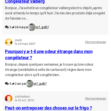
Congelateur valberg
Bonjour, J'ai acheté un congélateur valberg electro dépôt,,après
avoir attendu le temps qu'il faut J'ai mis des produits déjà congelé
de l'ancien co...
3
24 mai par
stf_jpd87
joack
Electroménager
le 24 mars 2007
Pourquoi y a-t-il une odeur étrange dans mon
congélateur ?
Bonjour, depuis quelques semaines, je trouve qu'une odeur
étrange (semblable à celle de carburant) règne dans mon
congelateur alors qu'il congèle bien...
9
2 avr. par
stf_jpd87
stefashion
Electroménager
le 16 oct. 2010
Peut-on entreposer des choses sur le frigo ?