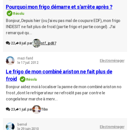
City break
Voyage de noces
Climat
Destinations
Voyage nature
Forum
+
Pourquoi mon frigo démarre et s'arrête après ?
PHOTO
Résolu
GUIDES D'ACHAT
Bonjour, Depuis hier (ou j'ai eu pas mal de coupure EDF), mon frigo
INDESIT ne fait plus de froid (partie frigo et partie congel). J'ai
BONS PLANS
remarqué qu...
CARTE DE VOEUX
22
8 juil. par
stf_jpd87
Carte Bonne année
Carte Pâques
Carte de Noël
Carte Saint-Valentin
Carte d'anniversaire
DICTIONNAIRE
mazi farid
Electroménager
le 17 juil. 2012
Biographies
Expressions
Dictionnaire
Citations
Proverbes
PROGRAMME TV
Le frigo de mon combiné ariston ne fait plus de
COPAINS D'AVANT
froid
Résolu
Bonjour aidez moi à localiser la panne de mon combiné ariston no
Se connecter
Collèges
Universités
Service militaire
S'inscrire
Lycées
Primaires
Entreprises
Avis de recherche
AVIS DE DÉCÈS
frost ,dont le refrigerateur ne refroidit pas par contre le
congelateur marche à merv...
FORUM
23
1 juil. par
Tibo
Lifestyle
Sport
Television
Cinema
Bricolage
Culture
Auto
Voyage
bemol
Electroménager
le 29 juin 2010