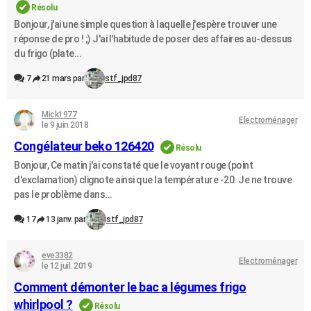
Résolu
Bonjour, j'ai une simple question à laquelle j'espère trouver une
réponse de pro ! ;) J'ai l'habitude de poser des affaires au-dessus
du frigo (plate...
7
21 mars par
stf_jpd87
Mick1977
Electroménager
le 9 juin 2018
Congélateur beko 126420
Résolu
Bonjour, Ce matin j'ai constaté que le voyant rouge (point
d'exclamation) clignote ainsi que la température -20. Je ne trouve
pas le problème dans...
17
13 janv. par
stf_jpd87
eve3382
Electroménager
le 12 juil. 2019
Comment démonter le bac a légumes frigo
whirlpool ?
Résolu