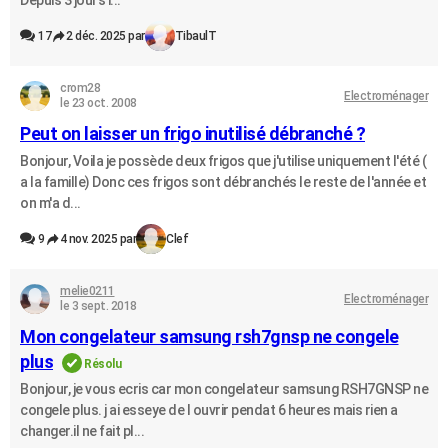
Depuis 3 jours i...
17
2 déc. 2025 par
TibaulT
crom28
Electroménager
le 23 oct. 2008
Peut on laisser un frigo inutilisé débranché ?
Bonjour, Voila je possède deux frigos que j'utilise uniquement l'été (
a la famille) Donc ces frigos sont débranchés le reste de l'année et
on m'a d...
9
4 nov. 2025 par
Clef
melie0211
Electroménager
le 3 sept. 2018
Mon congelateur samsung rsh7gnsp ne congele
plus
Résolu
Bonjour, je vous ecris car mon congelateur samsung RSH7GNSP ne
congele plus. j ai esseye de l ouvrir pendat 6 heures mais rien a
changer.il ne fait pl...