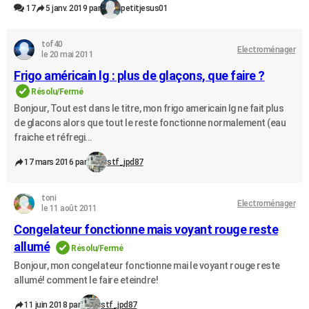
17
5 janv. 2019 par
petitjesus01
tof40
Electroménager
le 20 mai 2011
Frigo américain lg : plus de glaçons, que faire ?
Résolu/Fermé
Bonjour, Tout est dans le titre, mon frigo americain lg ne fait plus
de glacons alors que tout le reste fonctionne normalement (eau
fraiche et réfregi...
17 mars 2016 par
stf_jpd87
toni
Electroménager
le 11 août 2011
Congelateur fonctionne mais voyant rouge reste
allumé
Résolu/Fermé
Bonjour, mon congelateur fonctionne mai le voyant rouge reste
allumé! comment le faire eteindre!
11 juin 2018 par
stf_jpd87