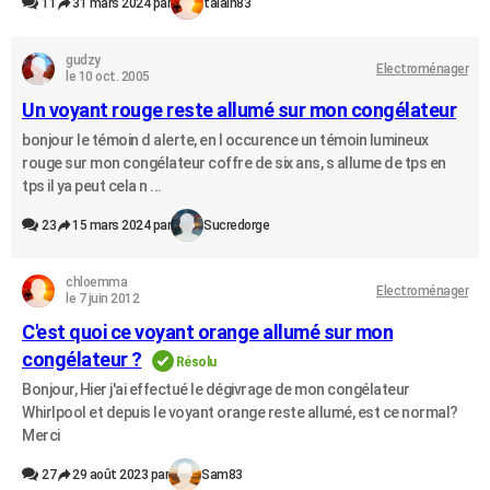
11
31 mars 2024 par
talain83
gudzy
Electroménager
le 10 oct. 2005
Un voyant rouge reste allumé sur mon congélateur
bonjour le témoin d alerte, en l occurence un témoin lumineux
rouge sur mon congélateur coffre de six ans, s allume de tps en
tps il ya peut cela n ...
23
15 mars 2024 par
Sucredorge
chloemma
Electroménager
le 7 juin 2012
C'est quoi ce voyant orange allumé sur mon
congélateur ?
Résolu
Bonjour, Hier j'ai effectué le dégivrage de mon congélateur
Whirlpool et depuis le voyant orange reste allumé, est ce normal?
Merci
27
29 août 2023 par
Sam83