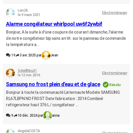
Loic2k
Electroménager
le 9 mars 2021
Alarme congélateur whirlpool uw6f2ywbif
Bonjour, A la suite à d'une coupure de courant dimanche, l'alarme
de notre congélateur bip sans arrêt. sur le panneau de commande
la température a...
19
3 avr. 2025 par
Jean
SoleilBleu31
Electroménager
le 12 nov. 2016
Samsung no frost plein d'eau et de glace
Résolu
Bonjour à toute la communauté Linternaute Modele SAMSUNG
RL67LBPN NO FROST Date fabrication : 2014 Combiné
refrigerateur haut 376 L / congélateur ...
9
10 déc. 2024 par
anna
AngelaCOSTA