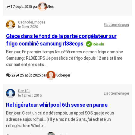
17 sept. 2025 par
Alex
CedricdeLimoges
Electroménager
le 3 avr. 2020
Glace dans le fond de la partie congélateur sur
frigo combiné samsung rl38ecps
Résolu
Bonjour, En premier temps les références de mon frigo combine
Samsung : RL38ECPS Je possède ce frigo depuis 12 ans et il me
donnait entière satis...
29
25 août 2025 par
lucberger
Dan.I.EL
Electroménager
le 12 févr. 2015
Refrigérateur whirlpool 6th sense en panne
Bonjour, C'est un cri de désespoir, un appel SOS que je vous
adresse aujourd'hui... :) Il y a moins de 3 ans, j'ai acheté un
réfrigérateur Whirlp...