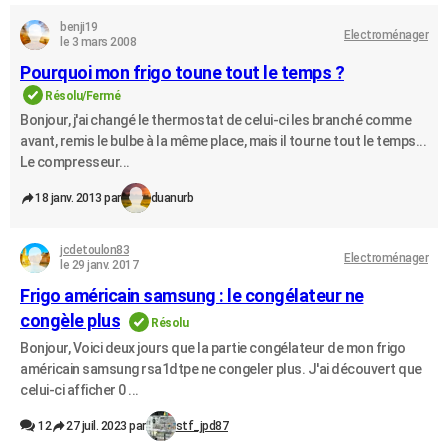
benji19
Electroménager
le 3 mars 2008
Pourquoi mon frigo toune tout le temps ?
Résolu/Fermé
Bonjour, j'ai changé le thermostat de celui-ci les branché comme
avant, remis le bulbe à la même place, mais il tourne tout le temps...
Le compresseur...
18 janv. 2013 par
duanurb
jcdetoulon83
Electroménager
le 29 janv. 2017
Frigo américain samsung : le congélateur ne
congèle plus
Résolu
Bonjour, Voici deux jours que la partie congélateur de mon frigo
américain samsung rsa1dtpe ne congeler plus. J'ai découvert que
celui-ci afficher 0 ...
12
27 juil. 2023 par
stf_jpd87