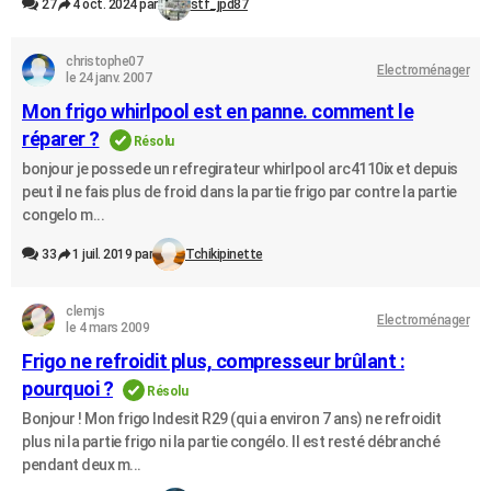
27
4 oct. 2024 par
stf_jpd87
christophe07
Electroménager
le 24 janv. 2007
Mon frigo whirlpool est en panne. comment le
réparer ?
Résolu
bonjour je possede un refregirateur whirlpool arc4110ix et depuis
peut il ne fais plus de froid dans la partie frigo par contre la partie
congelo m...
33
1 juil. 2019 par
Tchikipinette
clemjs
Electroménager
le 4 mars 2009
Frigo ne refroidit plus, compresseur brûlant :
pourquoi ?
Résolu
Bonjour ! Mon frigo Indesit R29 (qui a environ 7 ans) ne refroidit
plus ni la partie frigo ni la partie congélo. Il est resté débranché
pendant deux m...