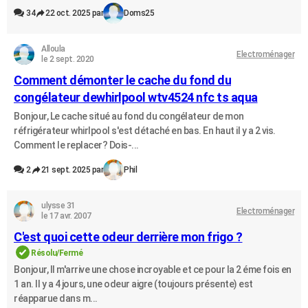
34
22 oct. 2025 par
Doms25
Alloula
Electroménager
le 2 sept. 2020
Comment démonter le cache du fond du
congélateur dewhirlpool wtv4524 nfc ts aqua
Bonjour, Le cache situé au fond du congélateur de mon
réfrigérateur whirlpool s'est détaché en bas. En haut il y a 2 vis.
Comment le replacer? Dois-...
2
21 sept. 2025 par
Phil
ulysse 31
Electroménager
le 17 avr. 2007
C'est quoi cette odeur derrière mon frigo ?
Résolu/Fermé
Bonjour, Il m'arrive une chose incroyable et ce pour la 2 éme fois en
1 an. Il y a 4 jours, une odeur aigre (toujours présente) est
réapparue dans m...