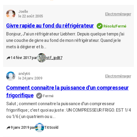
Joelle
Electroménager
le 22 août 2005
Givre rapide au fond du réfrigérateur
Résolu/Fermé
Bonjour, J'ai un réfrigérateur Liebherr. Depuis quelque temps j'ai
une couche de givre au fond de mon réfrigérateur. Quand je le
mets à dégivrer et b...
14 févr. 2017 par
stf_jpd87
andy66
Electroménager
le 24 janv. 2009
Comment connaitre la puissance d'un compresseur
frigorifique
Fermé
Salut ; comment connaitre la puissance d'un compresseur
frigorifique ; c'est quoi au juste : UN COMPRESSEUR FRIGO. EST 1/4
ou 1/6 ( un quatriem ou u...
9 janv. 2019 par
Titticold