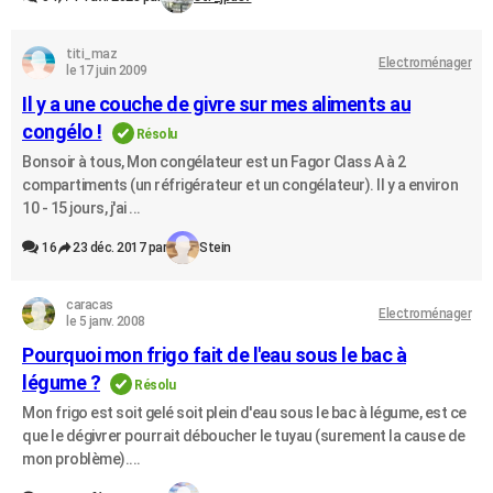
titi_maz
Electroménager
le 17 juin 2009
Il y a une couche de givre sur mes aliments au
congélo !
Résolu
Bonsoir à tous, Mon congélateur est un Fagor Class A à 2
compartiments (un réfrigérateur et un congélateur). Il y a environ
10 - 15 jours, j'ai ...
16
23 déc. 2017 par
Stein
caracas
Electroménager
le 5 janv. 2008
Pourquoi mon frigo fait de l'eau sous le bac à
légume ?
Résolu
Mon frigo est soit gelé soit plein d'eau sous le bac à légume, est ce
que le dégivrer pourrait déboucher le tuyau (surement la cause de
mon problème)....