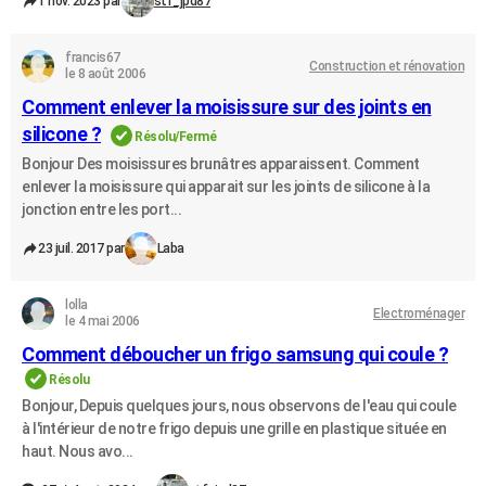
1 nov. 2023 par
stf_jpd87
francis67
Construction et rénovation
le 8 août 2006
Comment enlever la moisissure sur des joints en
silicone ?
Résolu/Fermé
Bonjour Des moisissures brunâtres apparaissent. Comment
enlever la moisissure qui apparait sur les joints de silicone à la
jonction entre les port...
23 juil. 2017 par
Laba
lolla
Electroménager
le 4 mai 2006
Comment déboucher un frigo samsung qui coule ?
Résolu
Bonjour, Depuis quelques jours, nous observons de l'eau qui coule
à l'intérieur de notre frigo depuis une grille en plastique située en
haut. Nous avo...