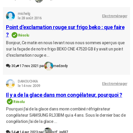
michelg
Electroménager
le 28 août 2016
Point d’exclamation rouge sur frigo beko : que faire
?
Résolu
Bonjour, Ce matin en nous levant nous nous sommes aperçus que
sur la façade de notre frigo BEKO CNE 47520 GB il y avait un point
d'exclamation rouge e...
30
17 nov. 2021 par
medzedy
DANOUCHKA
Electroménager
le 14 nov. 2009
Il y a de la glace dans mon congélateur, pourquoi ?
Résolu
Pourquoi j'ai de la glace dans monn combiné réfrigérateur
congélateur SAMSUNG RL33BM qui a 4 ans. Sous le dernier bac de
congélation j'ai de la glace ...
54
14 avr. 2023 par
stf_jpd87