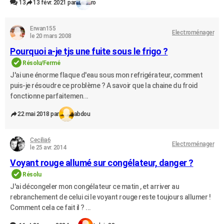
13
13 févr. 2021 par
ro
Erwan155
Electroménager
le 20 mars 2008
Pourquoi a-je tjs une fuite sous le frigo ?
Résolu/Fermé
J'ai une énorme flaque d'eau sous mon refrigérateur, comment
puis-je résoudre ce problème ? A savoir que la chaine du froid
fonctionne parfaitemen...
22 mai 2018 par
abdou
Cecilia6
Electroménager
le 25 avr. 2014
Voyant rouge allumé sur congélateur, danger ?
Résolu
J'ai décongeler mon congélateur ce matin , et arriver au
rebranchement de celui ci le voyant rouge reste toujours allumer !
Comment cela ce fait il ? ...