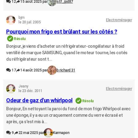
12
15 août 2025 par
stf_jpd87
bjm
Electroménager
le 20 juil. 2005
Pourquoi mon frigo est brûlant sur les côtés ?
Résolu
Bonjour, je viens d'acheter un réfrigérateur-congélateur à froid
ventillé de marque SAMSUNG, quand le moteur tourne, les cotés
du réfrigérateur sont t...
17
14 août 2025 par
b richard 31
Jeany
Electroménager
le 23 déc. 2011
Odeur de gaz d'un whirlpool
Résolu
Bonjour, En nettoyant la paroi du fond de mon frigo Whirlpool avec
une éponge, il y a eu un craquement comme du verre écrasé et
après, ça s'est mis à...
9
22 mai 2025 par
Karmapon