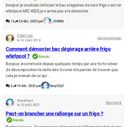
bonjour je voudrais nettoyer le bac a legumes de mon frigo c est un
whirlpool ARC 4020, je n arrive pas a le demonter
16
24 déc. 2025 par
_StKING
POINTU49
Electroménager
le 16 mars 2014
Comment démonter bac dégivrage arrière frigo
whirlpool ?
Résolu
Bonjour, incommodé depuis quelques temps par une forte odeur
de décomposition la visite des forums m'a permis de trouver que
cela provenait de ce qui ...
6
10 déc. 2025 par
GaryOQLF
WaveDeez
Electricité
le 10 août 2021
Peut-on brancher une rallonge sur un frigo ?
Résolu