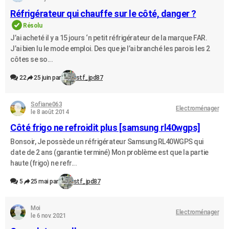
Réfrigérateur qui chauffe sur le côté, danger ?
Résolu
J’ai acheté il y a 15 jours ‘n petit réfrigérateur de la marque FAR.
J’ai bien lu le mode emploi. Des que je l’ai branché les parois les 2
côtes se so...
22
25 juin par
stf_jpd87
Sofiane063
Electroménager
le 8 août 2014
Côté frigo ne refroidit plus [samsung rl40wgps]
Bonsoir, Je possède un réfrigérateur Samsung RL40WGPS qui
date de 2 ans (garantie terminé) Mon problème est que la partie
haute (frigo) ne refr...
5
25 mai par
stf_jpd87
Moi
Electroménager
le 6 nov. 2021