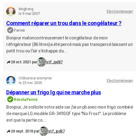
kingbong
Electroménager
le 9 mai 2007
Comment réparer un trou dans le congélateur ?
Fermé
Bonjour maloncontreusement le congélateur de mon
réfrigérateur (86 litres)a été percé mais pas transpercé laissant un
petit trou ou l'air s'échappe.du...
28 oct. 2021 par
stf_jpd87
Utilisateur anonyme
Electroménager
le 23 nov. 2005
Dépanner un frigo lg qui ne marche plus
Résolu/Fermé
Bonjour, Je sollicite votre aide car j'ai un pb avec mon frigo combiné
de marque LG modèle GR-349SQF type "No Frost". Le problème
est que la partie co...
28 sept. 2018 par
stf_jpd87