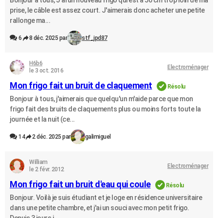
Bonjour à tous, J'ai un nouveau frigo qui est à 50 cm trop loin de ma
prise, le câble est assez court. J'aimerais donc acheter une petite
rallonge ma...
6
8 déc. 2025 par
stf_jpd87
H6b6
Electroménager
le 3 oct. 2016
Mon frigo fait un bruit de claquement
Résolu
Bonjour à tous, j'aimerais que quelqu'un m'aide parce que mon
frigo fait des bruits de claquements plus ou moins forts toute la
journée et la nuit (ce...
14
2 déc. 2025 par
galimiguel
William
Electroménager
le 2 févr. 2012
Mon frigo fait un bruit d'eau qui coule
Résolu
Bonjour. Voilà je suis étudiant et je loge en résidence universitaire
dans une petite chambre, et j'ai un souci avec mon petit frigo.