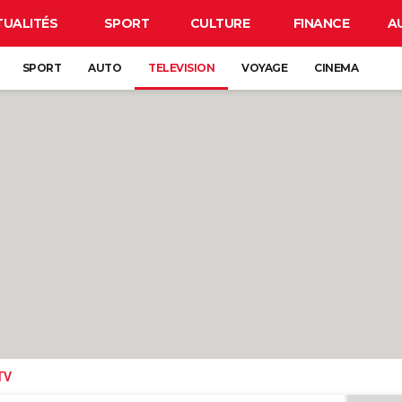
TUALITÉS
SPORT
CULTURE
FINANCE
A
SPORT
AUTO
TELEVISION
VOYAGE
CINEMA
TV