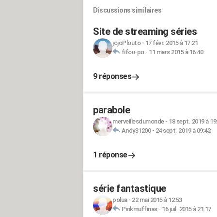
Discussions similaires
Site de streaming séries
jojoPlouto
-
17 févr. 2015 à 17:21
fifou-po
-
11 mars 2015 à 16:40
9 réponses
parabole
merveillesdumonde
-
18 sept. 2019 à 19
Andy31200
-
24 sept. 2019 à 09:42
1 réponse
série fantastique
polua
-
22 mai 2015 à 12:53
Pinkmuffinas
-
16 juil. 2015 à 21:17