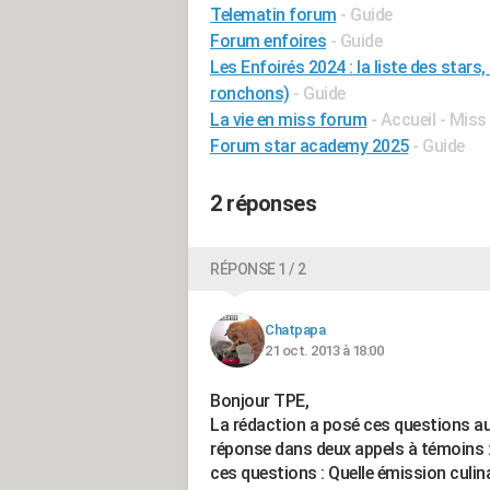
Telematin forum
- Guide
Forum enfoires
- Guide
Les Enfoirés 2024 : la liste des star
ronchons)
- Guide
La vie en miss forum
- Accueil - Miss
Forum star academy 2025
- Guide
2 réponses
RÉPONSE 1 / 2
Chatpapa
21 oct. 2013 à 18:00
Bonjour TPE,
La rédaction a posé ces questions aux
réponse dans deux appels à témoins : 
ces questions : Quelle émission culin