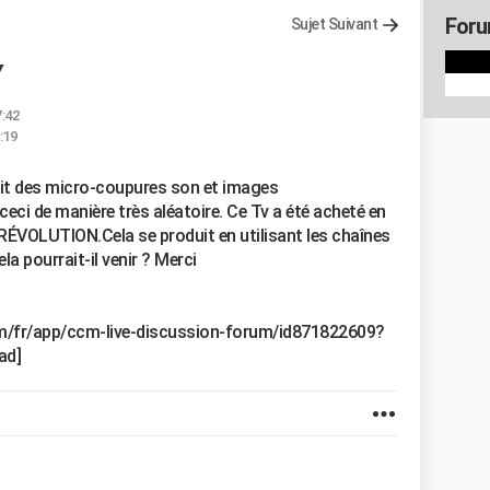
Foru
Sujet Suivant
Y
7:42
:19
t des micro-coupures son et images
ci de manière très aléatoire. Ce Tv a été acheté en
RÉVOLUTION.Cela se produit en utilisant les chaînes
a pourrait-il venir ? Merci
com/fr/app/ccm-live-discussion-forum/id871822609?
ad]