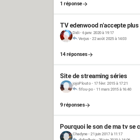
1 réponse
TV edenwood n'accepte plus le
Didi
-
6 janv. 2020 à 19:17
Verjus
-
22 août 2025 à 14:03
14 réponses
Site de streaming séries
jojoPlouto
-
17 févr. 2015 à 17:21
fifou-po
-
11 mars 2015 à 16:40
9 réponses
Pourquoi le son de ma tv se 
Chadyne
-
21 juin 2017 à 11:17
didierlhoir
-
28 juin 2019 à 16:06