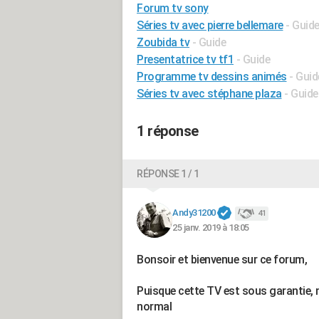
Forum tv sony
Séries tv avec pierre bellemare
- Guid
Zoubida tv
- Guide
Presentatrice tv tf1
- Guide
Programme tv dessins animés
- Guid
Séries tv avec stéphane plaza
- Guide
1 réponse
RÉPONSE 1 / 1
Andy31200
41
25 janv. 2019 à 18:05
Bonsoir et bienvenue sur ce forum,
Puisque cette TV est sous garantie, n
normal