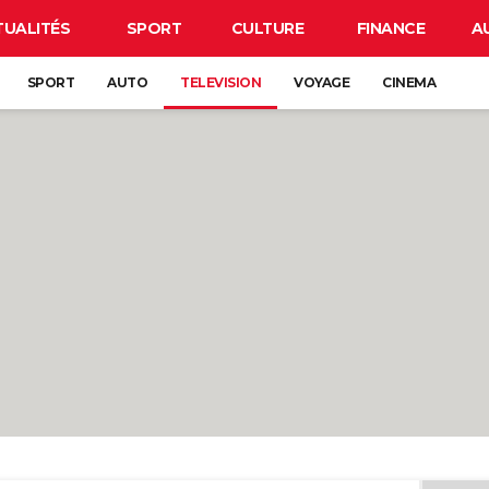
TUALITÉS
SPORT
CULTURE
FINANCE
A
SPORT
AUTO
TELEVISION
VOYAGE
CINEMA