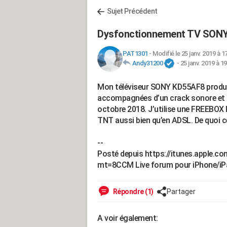
Sujet Précédent
Dysfonctionnement TV SON
PAT1301
-
Modifié le 25 janv. 2019 à 1
Andy31200
-
25 janv. 2019 à 19
Mon téléviseur SONY KD55AF8 produi
accompagnées d’un crack sonore et ce
octobre 2018. J’utilise une FREEBOX 
TNT aussi bien qu’en ADSL. De quoi cel
--
Posté depuis https://itunes.apple.
mt=8CCM Live forum pour iPhone/iP
Répondre (1)
Partager
A voir également: