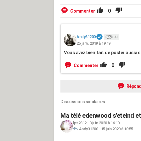
0
Commenter
Andy31200
41
25 janv. 2019 à 19:19
Vous avez bien fait de poster aussi s
0
Commenter
Répond
Discussions similaires
Ma télé edenwood s'eteind et
lps2312
-
8 juin 2020 à 16:10
Andy31200
-
15 juin 2020 à 10:55