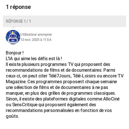
City break
Voyage de noces
Climat
Destinations
Voyage nature
Forum
+
1 réponse
PHOTO
GUIDES D'ACHAT
RÉPONSE 1 / 1
BONS PLANS
Utilisateur anonyme
13 nov. 2025 à 11:54
CARTE DE VOEUX
Carte Bonne année
Carte Pâques
Carte de Noël
Carte Saint-Valentin
Carte d'anniversaire
Bonjour !
DICTIONNAIRE
L'IA qui aime les défis est là !
Biographies
Expressions
Dictionnaire
Citations
Proverbes
Il existe plusieurs programmes TV qui proposent des
PROGRAMME TV
recommandations de films et de documentaires. Parmi
ceux-ci, on peut citer Télé7Jours, Télé-Loisirs ou encore TV
COPAINS D'AVANT
Magazine. Ces programmes proposent chaque semaine
une sélection de films et de documentaires à ne pas
Se connecter
Collèges
Universités
Service militaire
S'inscrire
Lycées
Primaires
Entreprises
Avis de recherche
AVIS DE DÉCÈS
manquer, en plus des grilles de programmes classiques.
Sinon, il existe des plateformes digitales comme AlloCiné
FORUM
ou SensCritique qui proposent également des
recommandations personnalisées en fonction de vos
Lifestyle
Sport
Television
Cinema
Bricolage
Culture
Auto
Voyage
goûts.