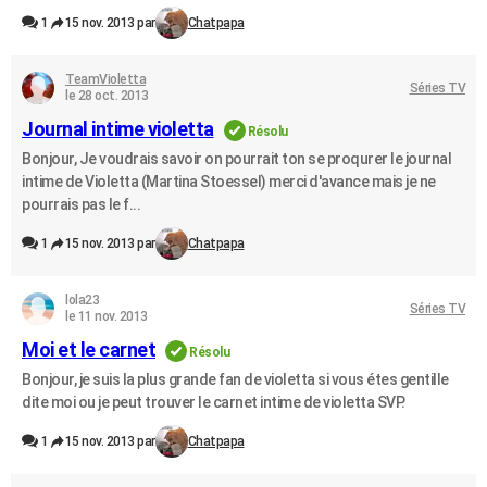
1
15 nov. 2013 par
Chatpapa
TeamVioletta
Séries TV
le 28 oct. 2013
Journal intime violetta
Résolu
Bonjour, Je voudrais savoir on pourrait ton se proqurer le journal
intime de Violetta (Martina Stoessel) merci d'avance mais je ne
pourrais pas le f...
1
15 nov. 2013 par
Chatpapa
lola23
Séries TV
le 11 nov. 2013
Moi et le carnet
Résolu
Bonjour, je suis la plus grande fan de violetta si vous étes gentille
dite moi ou je peut trouver le carnet intime de violetta SVP.
1
15 nov. 2013 par
Chatpapa