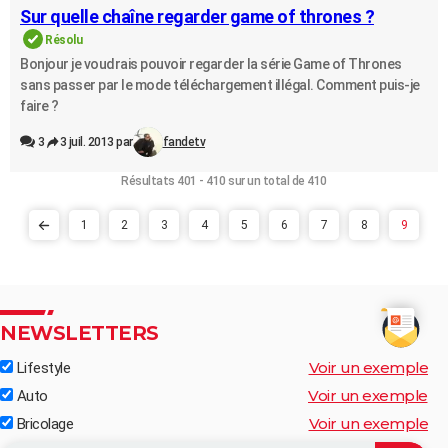
Sur quelle chaîne regarder game of thrones ?
Résolu
Bonjour je voudrais pouvoir regarder la série Game of Thrones
sans passer par le mode téléchargement illégal. Comment puis-je
faire ?
3
3 juil. 2013 par
fandetv
Résultats 401 - 410 sur un total de 410
1
2
3
4
5
6
7
8
9
NEWSLETTERS
Voir un exemple
Lifestyle
Voir un exemple
Auto
Voir un exemple
Bricolage