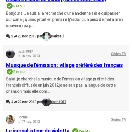
City break
Voyage de noces
Climat
Destinations
Voyage nature
Forum
+
Résolu
PHOTO
Bonjours, Je suis a la recherche d'une ancienne série qui passer
GUIDES D'ACHAT
sur canal j quand jetait en primaire (j'ai donc un peux de mal a m'en
souvenir) ça p...
BONS PLANS
2
23 nov. 2013 par
Darksaul
CARTE DE VOEUX
riadh1987
Carte Bonne année
Carte Pâques
Carte de Noël
Carte Saint-Valentin
Carte d'anniversaire
Séries TV
DICTIONNAIRE
le 16 nov. 2013
Musique de l'émission : village préféré des français
Biographies
Expressions
Dictionnaire
Citations
Proverbes
PROGRAMME TV
Résolu
COPAINS D'AVANT
Salut, je cherche la musique de l'émission village préféré des
français diffusée en juin 2012 je ne sais pas la langue de cette
Se connecter
Collèges
Universités
Service militaire
S'inscrire
Lycées
Primaires
Entreprises
Avis de recherche
AVIS DE DÉCÈS
chanson mais elle com...
4
22 nov. 2013 par
riadh1987
FORUM
Lifestyle
Sport
Television
Cinema
Bricolage
Culture
Auto
Voyage
Jortini
Séries TV
le 17 nov. 2013
Le journal intime de violetta
Résolu