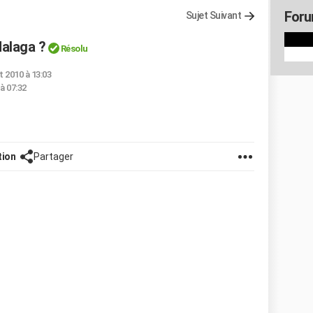
Foru
Sujet Suivant
Malaga ?
Résolu
t 2010 à 13:03
à 07:32
tion
Partager