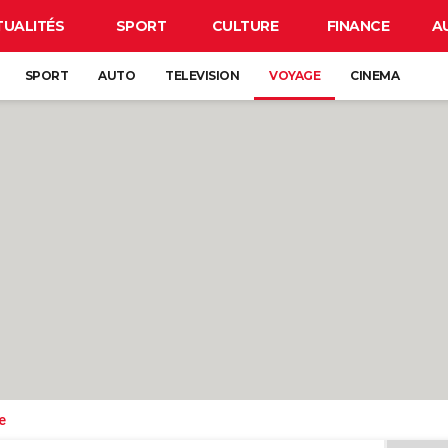
TUALITÉS
SPORT
CULTURE
FINANCE
A
SPORT
AUTO
TELEVISION
VOYAGE
CINEMA
e