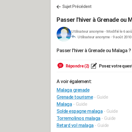
Sujet Précédent
Passer l'hiver à Grenade ou 
Utilisateur anonyme
-
Modifié le 6 aoû
Utilisateur anonyme -
9 août 2010 
Passer l'hiver à Grenade ou Malaga ?
Répondre (2)
Posez votre ques
A voir également:
Malaga grenade
Grenade tourisme
- Guide
Malaga
- Guide
Solde espagne malaga
- Guide
Torremolinos malaga
- Guide
Retard vol malaga
- Guide