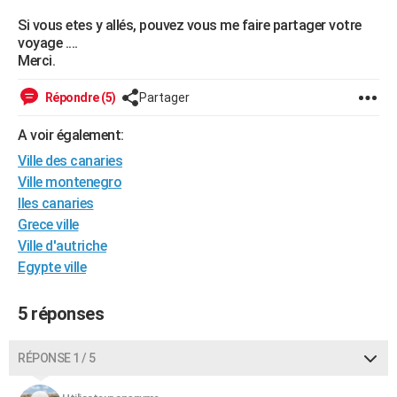
City break
Voyage de noces
Climat
Destinations
Voyage nature
Forum
+
PHOTO
Si vous etes y allés, pouvez vous me faire partager votre
voyage ....
GUIDES D'ACHAT
Merci.
BONS PLANS
Répondre (5)
Partager
CARTE DE VOEUX
A voir également:
Ville des canaries
Carte Bonne année
Carte Pâques
Carte de Noël
Carte Saint-Valentin
Carte d'anniversaire
DICTIONNAIRE
Ville montenegro
Biographies
Expressions
Dictionnaire
Citations
Proverbes
PROGRAMME TV
Iles canaries
Grece ville
COPAINS D'AVANT
Ville d'autriche
Egypte ville
Se connecter
Collèges
Universités
Service militaire
S'inscrire
Lycées
Primaires
Entreprises
Avis de recherche
AVIS DE DÉCÈS
FORUM
5 réponses
Lifestyle
Sport
Television
Cinema
Bricolage
Culture
Auto
Voyage
RÉPONSE 1 / 5