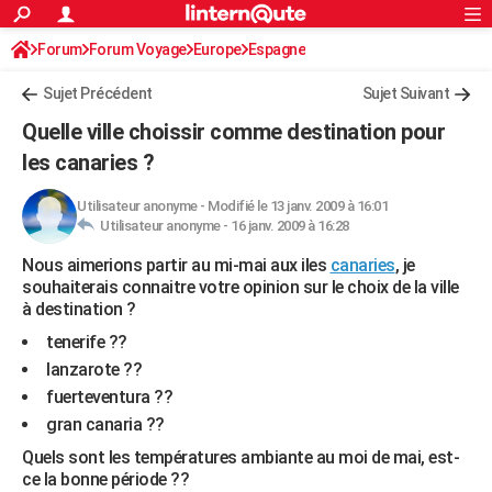
ACTUALITÉS
Forum
Forum Voyage
Europe
Connexion
S'inscrire
Espagne
Rechercher
Société
Education
Villes
Politique
Faits Divers
Monde
+
SPORT
Sujet Précédent
Sujet Suivant
Football
Cyclisme
Forum
Coupe du monde 2026
Tennis
Rugby
CULTURE
Quelle ville choissir comme destination pour
TNT
Cinéma
Musique
Programme TV
Streaming
Sorties cinéma
+
les canaries ?
FINANCE
Impôts
Immobilier
Banque
Crédit
Retraite
Epargne
Risques naturels par ville
Assurance
AUTO
Utilisateur anonyme
-
Modifié le 13 janv. 2009 à 16:01
Utilisateur anonyme -
16 janv. 2009 à 16:28
Réserver un essai
Berlines
Forum auto
Essais
Citadines
SUV
+
HIGH-TECH
Nous aimerions partir au mi-mai aux iles
canaries
, je
souhaiterais connaitre votre opinion sur le choix de la ville
Meilleur smartphone
Ordinateurs
Guide high-tech
Mobiles
Internet
Jeux vidéo
+
BRICOLAGE
à destination ?
Aménagement intérieur
Cuisine
Jardinage
+
Forum
Extérieur
Salle de bains
Rangement
WEEK-END
tenerife ??
lanzarote ??
Escapades
Expositions
Week-end nature
Guides de France
Patrimoine
Musées
+
LIFESTYLE
fuerteventura ??
gran canaria ??
Bien-être
Mode
+
Art de vivre
Loisirs
Modes de vie
SANTE
Quels sont les températures ambiante au moi de mai, est-
Guide de la santé
Médicaments
+
Alimentation
Maladies
Sommeil
VOYAGE
ce la bonne période ??