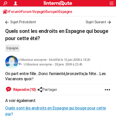
ACTUALITÉS
Forum
Forum Voyage
Europe
Connexion
S'inscrire
Espagne
Rechercher
Société
Education
Villes
Politique
Faits Divers
Monde
+
SPORT
Sujet Précédent
Sujet Suivant
Football
Cyclisme
Forum
Coupe du monde 2026
Tennis
Rugby
CULTURE
Quels sont les endroits en Espagne qui bouge
TNT
Cinéma
Musique
Programme TV
Streaming
Sorties cinéma
+
pour cette été?
FINANCE
Impôts
Immobilier
Banque
Crédit
Retraite
Epargne
Risques naturels par ville
Assurance
AUTO
Espagne
Réserver un essai
Berlines
Forum auto
Essais
Citadines
SUV
+
HIGH-TECH
Utilisateur anonyme
-
Modifié le 12 juin 2008 à 18:20
Utilisateur anonyme -
28 janv. 2009 à 23:45
Meilleur smartphone
Ordinateurs
Guide high-tech
Mobiles
Internet
Jeux vidéo
+
BRICOLAGE
On part entre fille...Donc farnienté,bronzette,la fête....Les
Vacances quoi !
Aménagement intérieur
Cuisine
Jardinage
+
Forum
Extérieur
Salle de bains
Rangement
WEEK-END
Escapades
Expositions
Week-end nature
Guides de France
Patrimoine
Musées
+
Répondre (10)
Partager
LIFESTYLE
Bien-être
Mode
+
Art de vivre
Loisirs
Modes de vie
A voir également:
SANTE
Quels sont les endroits en Espagne qui bouge pour cette
Guide de la santé
Médicaments
+
Alimentation
Maladies
Sommeil
VOYAGE
été?