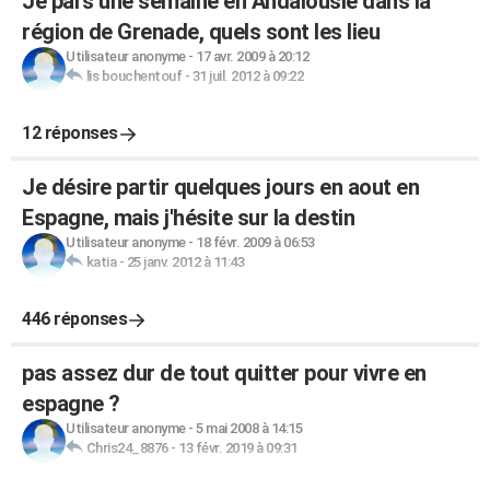
Je pars une semaine en Andalousie dans la
région de Grenade, quels sont les lieu
Utilisateur anonyme
-
17 avr. 2009 à 20:12
lis bouchentouf
-
31 juil. 2012 à 09:22
12 réponses
Je désire partir quelques jours en aout en
Espagne, mais j'hésite sur la destin
Utilisateur anonyme
-
18 févr. 2009 à 06:53
katia
-
25 janv. 2012 à 11:43
446 réponses
pas assez dur de tout quitter pour vivre en
espagne ?
Utilisateur anonyme
-
5 mai 2008 à 14:15
Chris24_8876
-
13 févr. 2019 à 09:31