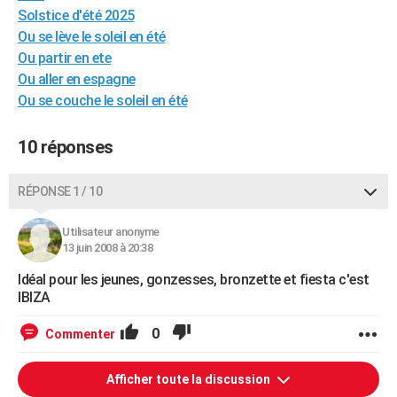
Solstice d'été 2025
City break
Voyage de noces
Climat
Destinations
Voyage nature
Forum
+
PHOTO
Ou se lève le soleil en été
Ou partir en ete
GUIDES D'ACHAT
Ou aller en espagne
BONS PLANS
Ou se couche le soleil en été
CARTE DE VOEUX
10 réponses
Carte Bonne année
Carte Pâques
Carte de Noël
Carte Saint-Valentin
Carte d'anniversaire
DICTIONNAIRE
RÉPONSE 1 / 10
Biographies
Expressions
Dictionnaire
Citations
Proverbes
PROGRAMME TV
Utilisateur anonyme
COPAINS D'AVANT
13 juin 2008 à 20:38
Se connecter
Collèges
Universités
Service militaire
S'inscrire
Lycées
Primaires
Entreprises
Avis de recherche
AVIS DE DÉCÈS
Idéal pour les jeunes, gonzesses, bronzette et fiesta c'est
IBIZA
FORUM
0
Commenter
Lifestyle
Sport
Television
Cinema
Bricolage
Culture
Auto
Voyage
Afficher toute la discussion