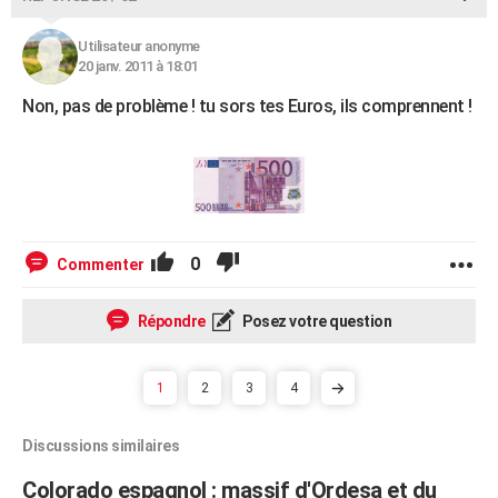
Utilisateur anonyme
20 janv. 2011 à 18:01
Non, pas de problème ! tu sors tes Euros, ils comprennent !
0
Commenter
Répondre
Posez votre question
1
2
3
4
Discussions similaires
Colorado espagnol : massif d'Ordesa et du