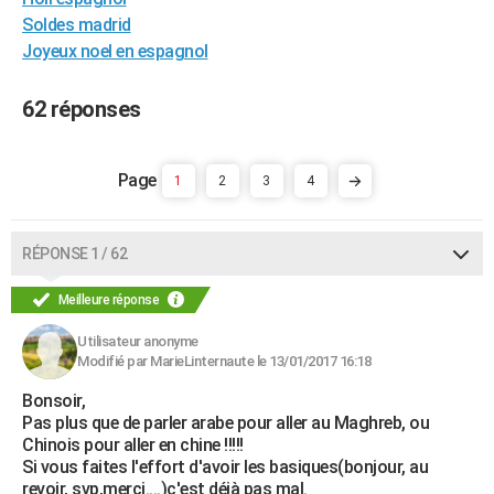
City break
Voyage de noces
Climat
Destinations
Voyage nature
Forum
+
Soldes madrid
PHOTO
Joyeux noel en espagnol
GUIDES D'ACHAT
62 réponses
BONS PLANS
CARTE DE VOEUX
1
2
3
4
Carte Bonne année
Carte Pâques
Carte de Noël
Carte Saint-Valentin
Carte d'anniversaire
DICTIONNAIRE
Biographies
Expressions
Dictionnaire
Citations
Proverbes
PROGRAMME TV
RÉPONSE 1 / 62
COPAINS D'AVANT
Meilleure réponse
Se connecter
Collèges
Universités
Service militaire
S'inscrire
Lycées
Primaires
Entreprises
Avis de recherche
AVIS DE DÉCÈS
Utilisateur anonyme
Modifié par MarieLinternaute le 13/01/2017 16:18
FORUM
Bonsoir,
Pas plus que de parler arabe pour aller au Maghreb, ou
Lifestyle
Sport
Television
Cinema
Bricolage
Culture
Auto
Voyage
Chinois pour aller en chine !!!!!
Si vous faites l'effort d'avoir les basiques(bonjour, au
revoir, svp,merci....)c'est déjà pas mal.