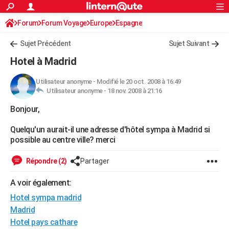
ACTUALITÉS
Forum
Forum Voyage
Europe
Connexion
S'inscrire
Espagne
Rechercher
Société
Education
Villes
Politique
Faits Divers
Monde
+
SPORT
Sujet Précédent
Sujet Suivant
Football
Cyclisme
Forum
Coupe du monde 2026
Tennis
Rugby
CULTURE
Hotel à Madrid
TNT
Cinéma
Musique
Programme TV
Streaming
Sorties cinéma
+
FINANCE
Utilisateur anonyme
-
Modifié le 20 oct. 2008 à 16:49
Utilisateur anonyme -
18 nov. 2008 à 21:16
Impôts
Immobilier
Banque
Crédit
Retraite
Epargne
Risques naturels par ville
Assurance
AUTO
Bonjour,
Réserver un essai
Berlines
Forum auto
Essais
Citadines
SUV
+
HIGH-TECH
Quelqu'un aurait-il une adresse d'hôtel sympa à Madrid si
Meilleur smartphone
Ordinateurs
Guide high-tech
Mobiles
Internet
Jeux vidéo
+
BRICOLAGE
possible au centre ville? merci
Aménagement intérieur
Cuisine
Jardinage
+
Forum
Extérieur
Salle de bains
Rangement
WEEK-END
Répondre (2)
Partager
Escapades
Expositions
Week-end nature
Guides de France
Patrimoine
Musées
+
LIFESTYLE
A voir également:
Hotel sympa madrid
Bien-être
Mode
+
Art de vivre
Loisirs
Modes de vie
SANTE
Madrid
Guide de la santé
Médicaments
+
Alimentation
Maladies
Sommeil
VOYAGE
Hotel pays cathare