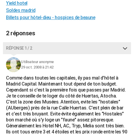
Yield hotel
City break
Voyage de noces
Climat
Destinations
Voyage nature
Forum
+
PHOTO
Soldes madrid
Billets pour hôtel-dieu - hospices de beaune
GUIDES D'ACHAT
BONS PLANS
2 réponses
CARTE DE VOEUX
RÉPONSE 1 / 2
Carte Bonne année
Carte Pâques
Carte de Noël
Carte Saint-Valentin
Carte d'anniversaire
DICTIONNAIRE
Utilisateur anonyme
Biographies
Expressions
Dictionnaire
Citations
Proverbes
29 oct. 2008 à 21:42
PROGRAMME TV
Comme dans toutes les capitales, ily pas mal d'hôtel à
COPAINS D'AVANT
Madrid Capital. Maintenant tout dpend de ton budget.
Cependant si c'est la première fois que passes par Madrid.
Se connecter
Collèges
Universités
Service militaire
S'inscrire
Lycées
Primaires
Entreprises
Avis de recherche
AVIS DE DÉCÈS
Je te conseille de te loger du côté de Huertas, Atocha.
C'est la zone des Musées. Atention, evite les "hostales"
FORUM
(AUberges) près de la rue Calle Huertas. C'est plein de bar
et c'est très bruyant. Evite évite également les "Hostales"
Lifestyle
Sport
Television
Cinema
Bricolage
Culture
Auto
Voyage
bon marché où s'y loge un "faune" assez pitoresque.
Géneralement les Hotel NH, AC, Tryp, Melia sont très bien.
Ils ont tous entre 3 et 4 étoiles et les prix ronde entre les 90