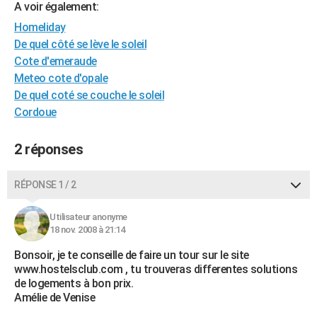
A voir également:
City break
Voyage de noces
Climat
Destinations
Voyage nature
Forum
+
PHOTO
Homeliday
De quel côté se lève le soleil
GUIDES D'ACHAT
Cote d'emeraude
BONS PLANS
Meteo cote d'opale
De quel coté se couche le soleil
CARTE DE VOEUX
Cordoue
Carte Bonne année
Carte Pâques
Carte de Noël
Carte Saint-Valentin
Carte d'anniversaire
DICTIONNAIRE
2 réponses
Biographies
Expressions
Dictionnaire
Citations
Proverbes
PROGRAMME TV
RÉPONSE 1 / 2
COPAINS D'AVANT
Se connecter
Collèges
Universités
Service militaire
S'inscrire
Lycées
Primaires
Entreprises
Avis de recherche
Utilisateur anonyme
AVIS DE DÉCÈS
18 nov. 2008 à 21:14
FORUM
Bonsoir, je te conseille de faire un tour sur le site
www.hostelsclub.com , tu trouveras differentes solutions
Lifestyle
Sport
Television
Cinema
Bricolage
Culture
Auto
Voyage
de logements à bon prix.
Amélie de Venise