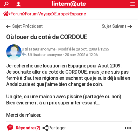
ACTUALITÉS
Forum
Forum Voyage
Europe
Connexion
S'inscrire
Espagne
Rechercher
Société
Education
Villes
Politique
Faits Divers
Monde
+
SPORT
Sujet Précédent
Sujet Suivant
Football
Cyclisme
Forum
Coupe du monde 2026
Tennis
Rugby
CULTURE
Où louer du coté de CORDOUE
TNT
Cinéma
Musique
Programme TV
Streaming
Sorties cinéma
+
FINANCE
Utilisateur anonyme
-
Modifié le 28 oct. 2008 à 13:35
Utilisateur anonyme -
20 nov. 2008 à 12:06
Impôts
Immobilier
Banque
Crédit
Retraite
Epargne
Risques naturels par ville
Assurance
AUTO
Je recherche une location en Espagne pour Aout 2009.
Réserver un essai
Berlines
Forum auto
Essais
Citadines
SUV
+
HIGH-TECH
Je souhaite aller du coté de CORDOUE, mais je ne suis pas
fermé à d'autres régions en sachant que je suis déjà allé en
Meilleur smartphone
Ordinateurs
Guide high-tech
Mobiles
Internet
Jeux vidéo
+
BRICOLAGE
Andalousie et que j'aime bien changer de coin.
Aménagement intérieur
Cuisine
Jardinage
+
Forum
Extérieur
Salle de bains
Rangement
WEEK-END
Un gite, ou une maison avec piscine (partagée ou non)...
Bien évidement à un prix super interressant...
Escapades
Expositions
Week-end nature
Guides de France
Patrimoine
Musées
+
LIFESTYLE
Merci de m'aider.
Bien-être
Mode
+
Art de vivre
Loisirs
Modes de vie
SANTE
Répondre (2)
Partager
Guide de la santé
Médicaments
+
Alimentation
Maladies
Sommeil
VOYAGE