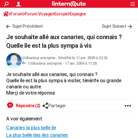
ACTUALITÉS
Forum
Forum Voyage
Europe
Connexion
S'inscrire
Espagne
Rechercher
Société
Education
Villes
Politique
Faits Divers
Monde
+
SPORT
Sujet Précédent
Sujet Suivant
Football
Cyclisme
Forum
Coupe du monde 2026
Tennis
Rugby
CULTURE
Je souhaite allé aux canaries, qui connais ?
TNT
Cinéma
Musique
Programme TV
Streaming
Sorties cinéma
+
Quelle île est la plus sympa à vis
FINANCE
Impôts
Immobilier
Banque
Crédit
Retraite
Epargne
Risques naturels par ville
Assurance
AUTO
Utilisateur anonyme
-
Modifié le 11 avr. 2009 à 22:26
Utilisateur anonyme -
17 avr. 2009 à 17:28
Réserver un essai
Berlines
Forum auto
Essais
Citadines
SUV
+
HIGH-TECH
Je souhaite allé aux canaries, qui connais ?
Quelle île est la plus sympa à visiter, ténérife ou grande
Meilleur smartphone
Ordinateurs
Guide high-tech
Mobiles
Internet
Jeux vidéo
+
BRICOLAGE
canarie ou autre.
Merçi de votre réponse.
Aménagement intérieur
Cuisine
Jardinage
+
Forum
Extérieur
Salle de bains
Rangement
WEEK-END
Répondre (2)
Partager
Escapades
Expositions
Week-end nature
Guides de France
Patrimoine
Musées
+
LIFESTYLE
A voir également:
Bien-être
Mode
+
Art de vivre
Loisirs
Modes de vie
SANTE
Canaries la plus belle ile
Guide de la santé
Médicaments
+
Alimentation
Maladies
Sommeil
VOYAGE
La plus belle des iles canaries