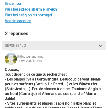
Ile samoa
City break
Voyage de noces
Climat
Destinations
Voyage nature
Forum
+
PHOTO
Plus belle plage sharm el sheikh
Plus belle région du portugal
GUIDES D'ACHAT
Vaccin canaries
BONS PLANS
2 réponses
CARTE DE VOEUX
Carte Bonne année
Carte Pâques
Carte de Noël
Carte Saint-Valentin
Carte d'anniversaire
DICTIONNAIRE
RÉPONSE 1 / 2
Biographies
Expressions
Dictionnaire
Citations
Proverbes
PROGRAMME TV
Utilisateur anonyme
16 avr. 2009 à 17:16
COPAINS D'AVANT
Coucou,
Se connecter
Collèges
Universités
Service militaire
S'inscrire
Lycées
Primaires
Entreprises
Avis de recherche
Tout dépend de ce que tu recherches :
AVIS DE DÉCÈS
- Les plages : va à Fuerteventura. Beaucoup de vent. Idéale
pour les surfeurs (Cotillo, La Pared, ...) et les Windsurfer
FORUM
(Sotaviento, ...). Peu de choses à visiter. Tourisme Anglais
Lifestyle
Sport
Television
Cinema
Bricolage
Culture
Auto
Voyage
au Nord (Corralejo) et Allemand au sud (Jandia / Morro
Jable)
- Sites surprenants et plages : sable noir, sable blanc et