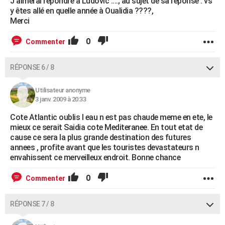
J'aimerai répondre à Ludovic ....; au sujet de sa réponse : vs
y êtes allé en quelle année à Oualidia ????,
Merci
0
Commenter
RÉPONSE 6 / 8
Utilisateur anonyme
3 janv. 2009 à 20:33
Cote Atlantic oublis l eau n est pas chaude meme en ete, le
mieux ce serait Saidia cote Mediteranee. En tout etat de
cause ce sera la plus grande destination des futures
annees , profite avant que les touristes devastateurs n
envahissent ce merveilleux endroit. Bonne chance
0
Commenter
RÉPONSE 7 / 8