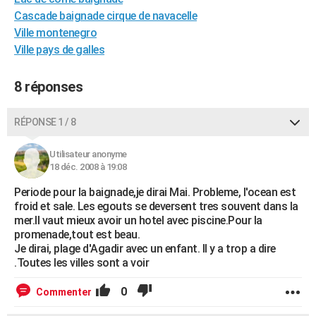
City break
Voyage de noces
Climat
Destinations
Voyage nature
Forum
+
Cascade baignade cirque de navacelle
PHOTO
Ville montenegro
GUIDES D'ACHAT
Ville pays de galles
BONS PLANS
8 réponses
CARTE DE VOEUX
RÉPONSE 1 / 8
Carte Bonne année
Carte Pâques
Carte de Noël
Carte Saint-Valentin
Carte d'anniversaire
DICTIONNAIRE
Utilisateur anonyme
Biographies
Expressions
Dictionnaire
Citations
Proverbes
PROGRAMME TV
18 déc. 2008 à 19:08
COPAINS D'AVANT
Periode pour la baignade,je dirai Mai. Probleme, l'ocean est
froid et sale. Les egouts se deversent tres souvent dans la
Se connecter
Collèges
Universités
Service militaire
S'inscrire
Lycées
Primaires
Entreprises
Avis de recherche
AVIS DE DÉCÈS
mer.Il vaut mieux avoir un hotel avec piscine.Pour la
promenade,tout est beau.
FORUM
Je dirai, plage d'Agadir avec un enfant. Il y a trop a dire
.Toutes les villes sont a voir
Lifestyle
Sport
Television
Cinema
Bricolage
Culture
Auto
Voyage
0
Commenter