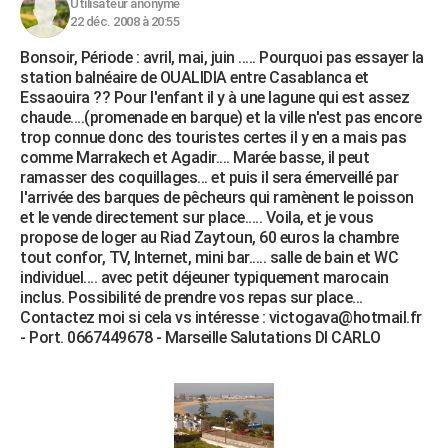
Utilisateur anonyme
22 déc. 2008 à 20:55
Bonsoir, Période : avril, mai, juin ..... Pourquoi pas essayer la
station balnéaire de OUALIDIA entre Casablanca et
Essaouira ?? Pour l'enfant il y à une lagune qui est assez
chaude....(promenade en barque) et la ville n'est pas encore
trop connue donc des touristes certes il y en a mais pas
comme Marrakech et Agadir.... Marée basse, il peut
ramasser des coquillages... et puis il sera émerveillé par
l'arrivée des barques de pêcheurs qui ramènent le poisson
et le vende directement sur place..... Voila, et je vous
propose de loger au Riad Zaytoun, 60 euros la chambre
tout confor, TV, Internet, mini bar..... salle de bain et WC
individuel.... avec petit déjeuner typiquement marocain
inclus. Possibilité de prendre vos repas sur place...
Contactez moi si cela vs intéresse : victogava@hotmail.fr
- Port. 0667449678 - Marseille Salutations DI CARLO