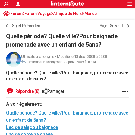
ACTUALITÉS
Forum
Forum Voyage
Afrique du Nord
Connexion
S'inscrire
Maroc
Rechercher
Société
Education
Villes
Politique
Faits Divers
Monde
+
SPORT
Sujet Précédent
Sujet Suivant
Football
Cyclisme
Forum
Coupe du monde 2026
Tennis
Rugby
CULTURE
Quelle période? Quelle ville?Pour baignade,
TNT
Cinéma
Musique
Programme TV
Streaming
Sorties cinéma
+
promenade avec un enfant de 5ans?
FINANCE
Impôts
Immobilier
Banque
Crédit
Retraite
Epargne
Risques naturels par ville
Assurance
AUTO
Utilisateur anonyme
-
Modifié le 18 déc. 2008 à 09:08
Utilisateur anonyme -
29 janv. 2009 à 10:14
Réserver un essai
Berlines
Forum auto
Essais
Citadines
SUV
+
HIGH-TECH
Quelle période? Quelle ville?Pour baignade, promenade avec
un enfant de 5ans?
Meilleur smartphone
Ordinateurs
Guide high-tech
Mobiles
Internet
Jeux vidéo
+
BRICOLAGE
Répondre (8)
Partager
Aménagement intérieur
Cuisine
Jardinage
+
Forum
Extérieur
Salle de bains
Rangement
WEEK-END
A voir également:
Escapades
Expositions
Week-end nature
Guides de France
Patrimoine
Musées
+
LIFESTYLE
Quelle période? Quelle ville?Pour baignade, promenade avec
Bien-être
Mode
+
Art de vivre
Loisirs
Modes de vie
SANTE
un enfant de 5ans?
Lac de salagou baignade
Guide de la santé
Médicaments
+
Alimentation
Maladies
Sommeil
VOYAGE
Lac de come baignade