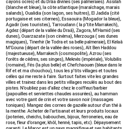
cayons ocres) et du Drâa divines (ses palmeraies). Assilah
(blanche et bleue), la côte atlantique (maraîchage, marais
salands), Oualidia (son lagon, ses huitres), El Jadida (cité
portugaise et ses citernes), Essaouira (Mogador la bleue),
Agadir (ses touristes), Tarroudann ( la p'tite Marrakech),
Agdez (départ de la vallée du Draâ), Zagora, M'Hamid (ses
dunes), Ouarzazate (son cinéma), Merzouga ( ses dunes
magiques), Tinerhir (le Todra et sa belle palmeraie), El Kelaâ
M'Gouna (départ de la vallée des roses), Aît Ben Haddou
(majestueuse), Marrakech (cosmopolite), Azrou (ses
forêts de cêdres, ses singes), Meknés (impériale), Volubilis
(romaine), Fés (la plus belle) et Chefchaouen (bleue dans le
Rif et et ma chouchou), tous les p'tits villages et toutes
celles qui me reste à faire. Surtout faites vite les grandes
villes et trainez dans les petits villages reculés au bout des
pistes. N'oubliez pas d'allez chez le coiffeur/barbier
(papouilles et serviettes chaudes assurées), au hamman
avec votre gant de crin et votre savon noir (massages
toniques). Mangez des cornes de gazelle autour d'un thé à
la menthe. Acheter de l'artisanat et leurs produits locaux
(poteries, cheichs, babouches, bijoux, ferroneries, eau de
rose, fleur d'oranger, khôl, henné, tapis, etc). Dépaysement
garanti. Le Maroc est un pays magnifique et ses habitants