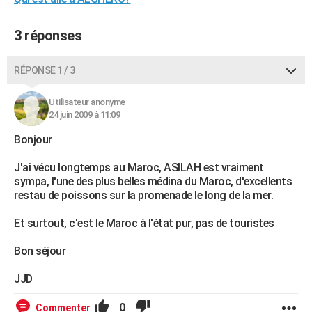
City break
Voyage de noces
Climat
Destinations
Voyage nature
Forum
+
PHOTO
3 réponses
GUIDES D'ACHAT
RÉPONSE 1 / 3
BONS PLANS
CARTE DE VOEUX
Utilisateur anonyme
24 juin 2009 à 11:09
Carte Bonne année
Carte Pâques
Carte de Noël
Carte Saint-Valentin
Carte d'anniversaire
DICTIONNAIRE
Bonjour
Biographies
Expressions
Dictionnaire
Citations
Proverbes
PROGRAMME TV
J'ai vécu longtemps au Maroc, ASILAH est vraiment
sympa, l'une des plus belles médina du Maroc, d'excellents
COPAINS D'AVANT
restau de poissons sur la promenade le long de la mer.
Se connecter
Collèges
Universités
Service militaire
S'inscrire
Lycées
Primaires
Entreprises
Avis de recherche
AVIS DE DÉCÈS
Et surtout, c'est le Maroc à l'état pur, pas de touristes
FORUM
Bon séjour
Lifestyle
Sport
Television
Cinema
Bricolage
Culture
Auto
Voyage
JJD
0
Commenter