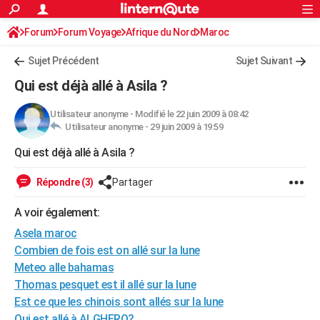
ACTUALITÉS
Forum
Forum Voyage
Afrique du Nord
Connexion
S'inscrire
Maroc
Rechercher
Société
Education
Villes
Politique
Faits Divers
Monde
+
SPORT
Sujet Précédent
Sujet Suivant
Football
Cyclisme
Forum
Coupe du monde 2026
Tennis
Rugby
CULTURE
Qui est déjà allé à Asila ?
TNT
Cinéma
Musique
Programme TV
Streaming
Sorties cinéma
+
FINANCE
Utilisateur anonyme
-
Modifié le 22 juin 2009 à 08:42
Utilisateur anonyme -
29 juin 2009 à 19:59
Impôts
Immobilier
Banque
Crédit
Retraite
Epargne
Risques naturels par ville
Assurance
AUTO
Qui est déjà allé à Asila ?
Réserver un essai
Berlines
Forum auto
Essais
Citadines
SUV
+
HIGH-TECH
Répondre (3)
Partager
Meilleur smartphone
Ordinateurs
Guide high-tech
Mobiles
Internet
Jeux vidéo
+
BRICOLAGE
A voir également:
Aménagement intérieur
Cuisine
Jardinage
+
Forum
Extérieur
Salle de bains
Rangement
WEEK-END
Asela maroc
Escapades
Expositions
Week-end nature
Guides de France
Patrimoine
Musées
+
Combien de fois est on allé sur la lune
LIFESTYLE
Meteo alle bahamas
Bien-être
Mode
+
Art de vivre
Loisirs
Modes de vie
SANTE
Thomas pesquet est il allé sur la lune
Est ce que les chinois sont allés sur la lune
Guide de la santé
Médicaments
+
Alimentation
Maladies
Sommeil
VOYAGE
Qui est allé à ALGHERO?