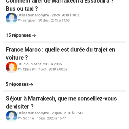
Comment aller de Marrakech à Essaouira ?
Bus ou taxi ?
Utilisateur anonyme
-
2 nov. 2010 à 18:36
sergiow
-
30 déc. 2015 à 11:53
15 réponses
France Maroc : quelle est durée du trajet en
voiture ?
Studio
-
2 sept. 2015 à 20:35
Chris 94
-
7 oct. 2019 à 00:59
5 réponses
Séjour à Marrakech, que me conseillez-vous
de visiter ?
Utilisateur anonyme
-
20 janv. 2010 à 06:43
Sophie
-
16 juil. 2020 à 16:47