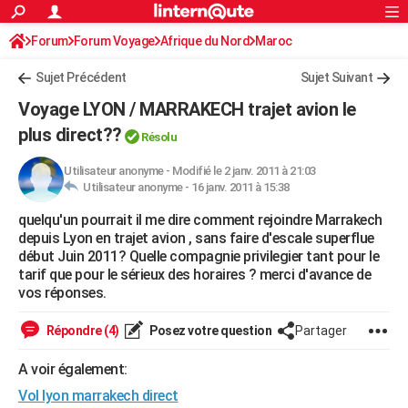
ACTUALITÉS
Forum
Forum Voyage
Afrique du Nord
Connexion
S'inscrire
Maroc
Rechercher
Société
Education
Villes
Politique
Faits Divers
Monde
+
SPORT
Sujet Précédent
Sujet Suivant
Football
Cyclisme
Forum
Coupe du monde 2026
Tennis
Rugby
CULTURE
Voyage LYON / MARRAKECH trajet avion le
TNT
Cinéma
Musique
Programme TV
Streaming
Sorties cinéma
+
plus direct??
FINANCE
Résolu
Impôts
Immobilier
Banque
Crédit
Retraite
Epargne
Risques naturels par ville
Assurance
AUTO
Utilisateur anonyme
-
Modifié le 2 janv. 2011 à 21:03
Utilisateur anonyme -
16 janv. 2011 à 15:38
Réserver un essai
Berlines
Forum auto
Essais
Citadines
SUV
+
HIGH-TECH
quelqu'un pourrait il me dire comment rejoindre Marrakech
depuis Lyon en trajet avion , sans faire d'escale superflue
Meilleur smartphone
Ordinateurs
Guide high-tech
Mobiles
Internet
Jeux vidéo
+
BRICOLAGE
début Juin 2011? Quelle compagnie privilegier tant pour le
tarif que pour le sérieux des horaires ? merci d'avance de
Aménagement intérieur
Cuisine
Jardinage
+
Forum
Extérieur
Salle de bains
Rangement
WEEK-END
vos réponses.
Escapades
Expositions
Week-end nature
Guides de France
Patrimoine
Musées
+
LIFESTYLE
Répondre (4)
Posez votre question
Partager
Bien-être
Mode
+
Art de vivre
Loisirs
Modes de vie
SANTE
A voir également:
Guide de la santé
Médicaments
+
Alimentation
Maladies
Sommeil
VOYAGE
Vol lyon marrakech direct