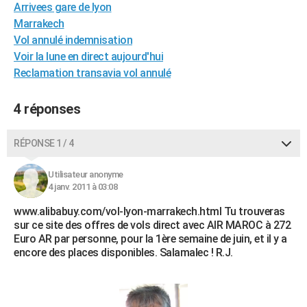
Arrivees gare de lyon
City break
Voyage de noces
Climat
Destinations
Voyage nature
Forum
+
PHOTO
Marrakech
Vol annulé indemnisation
GUIDES D'ACHAT
Voir la lune en direct aujourd'hui
BONS PLANS
Reclamation transavia vol annulé
CARTE DE VOEUX
4 réponses
Carte Bonne année
Carte Pâques
Carte de Noël
Carte Saint-Valentin
Carte d'anniversaire
DICTIONNAIRE
RÉPONSE 1 / 4
Biographies
Expressions
Dictionnaire
Citations
Proverbes
PROGRAMME TV
Utilisateur anonyme
COPAINS D'AVANT
4 janv. 2011 à 03:08
Se connecter
Collèges
Universités
Service militaire
S'inscrire
Lycées
Primaires
Entreprises
Avis de recherche
www.alibabuy.com/vol-lyon-marrakech.html Tu trouveras
AVIS DE DÉCÈS
sur ce site des offres de vols direct avec AIR MAROC à 272
Euro AR par personne, pour la 1ère semaine de juin, et il y a
FORUM
encore des places disponibles. Salamalec ! R.J.
Lifestyle
Sport
Television
Cinema
Bricolage
Culture
Auto
Voyage