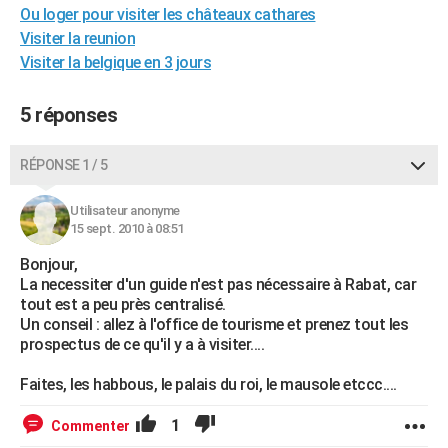
Ou loger pour visiter les châteaux cathares
City break
Voyage de noces
Climat
Destinations
Voyage nature
Forum
+
PHOTO
Visiter la reunion
Visiter la belgique en 3 jours
GUIDES D'ACHAT
BONS PLANS
5 réponses
CARTE DE VOEUX
RÉPONSE 1 / 5
Carte Bonne année
Carte Pâques
Carte de Noël
Carte Saint-Valentin
Carte d'anniversaire
DICTIONNAIRE
Utilisateur anonyme
Biographies
Expressions
Dictionnaire
Citations
Proverbes
PROGRAMME TV
15 sept. 2010 à 08:51
Bonjour,
COPAINS D'AVANT
La necessiter d'un guide n'est pas nécessaire à Rabat, car
Se connecter
Collèges
Universités
Service militaire
S'inscrire
Lycées
Primaires
Entreprises
Avis de recherche
tout est a peu près centralisé.
AVIS DE DÉCÈS
Un conseil : allez à l'office de tourisme et prenez tout les
prospectus de ce qu'il y a à visiter....
FORUM
Faites, les habbous, le palais du roi, le mausole etccc....
Lifestyle
Sport
Television
Cinema
Bricolage
Culture
Auto
Voyage
1
Commenter