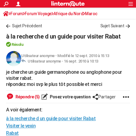
ACTUALITÉS
Forum
Forum Voyage
Afrique du Nord
Connexion
S'inscrire
Maroc
Rechercher
Société
Education
Villes
Politique
Faits Divers
Monde
+
SPORT
Sujet Précédent
Sujet Suivant
Football
Cyclisme
Forum
Coupe du monde 2026
Tennis
Rugby
CULTURE
à la recherche d un guide pour visiter Rabat
TNT
Cinéma
Musique
Programme TV
Streaming
Sorties cinéma
+
FINANCE
Résolu
Impôts
Immobilier
Banque
Crédit
Retraite
Epargne
Risques naturels par ville
Assurance
Utilisateur anonyme
-
Modifié le 12 sept. 2010 à 15:13
AUTO
Utilisateur anonyme -
16 sept. 2010 à 10:13
Réserver un essai
Berlines
Forum auto
Essais
Citadines
SUV
+
HIGH-TECH
je cherche un guide germanophone ou anglophone pour
visiter rabat.
Meilleur smartphone
Ordinateurs
Guide high-tech
Mobiles
Internet
Jeux vidéo
+
BRICOLAGE
répondez moi svp le plus tôt possible et merci
Aménagement intérieur
Cuisine
Jardinage
+
Forum
Extérieur
Salle de bains
Rangement
WEEK-END
Répondre (5)
Posez votre question
Partager
Escapades
Expositions
Week-end nature
Guides de France
Patrimoine
Musées
+
LIFESTYLE
A voir également:
Bien-être
Mode
+
Art de vivre
Loisirs
Modes de vie
à la recherche d un guide pour visiter Rabat
SANTE
Visiter le vexin
Guide de la santé
Médicaments
+
Alimentation
Maladies
Sommeil
VOYAGE
Rabat