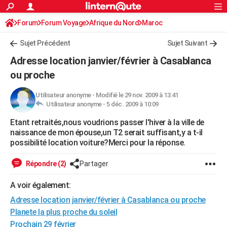
ACTUALITÉS
Forum
Forum Voyage
Afrique du Nord
Connexion
S'inscrire
Maroc
Rechercher
Société
Education
Villes
Politique
Faits Divers
Monde
+
SPORT
Sujet Précédent
Sujet Suivant
Football
Cyclisme
Forum
Coupe du monde 2026
Tennis
Rugby
CULTURE
Adresse location janvier/février à Casablanca
TNT
Cinéma
Musique
Programme TV
Streaming
Sorties cinéma
+
ou proche
FINANCE
Impôts
Immobilier
Banque
Crédit
Retraite
Epargne
Risques naturels par ville
Assurance
AUTO
Utilisateur anonyme
-
Modifié le 29 nov. 2009 à 13:41
Utilisateur anonyme -
5 déc. 2009 à 10:09
Réserver un essai
Berlines
Forum auto
Essais
Citadines
SUV
+
HIGH-TECH
Etant retraités,nous voudrions passer l'hiver à la ville de
naissance de mon épouse,un T2 serait suffisant,y a t-il
Meilleur smartphone
Ordinateurs
Guide high-tech
Mobiles
Internet
Jeux vidéo
+
BRICOLAGE
possibilité location voiture?Merci pour la réponse.
Aménagement intérieur
Cuisine
Jardinage
+
Forum
Extérieur
Salle de bains
Rangement
WEEK-END
Répondre (2)
Partager
Escapades
Expositions
Week-end nature
Guides de France
Patrimoine
Musées
+
LIFESTYLE
A voir également:
Bien-être
Mode
+
Art de vivre
Loisirs
Modes de vie
SANTE
Adresse location janvier/février à Casablanca ou proche
Planete la plus proche du soleil
Guide de la santé
Médicaments
+
Alimentation
Maladies
Sommeil
VOYAGE
Prochain 29 février