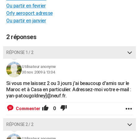
Ou partir en fevrier
City break
Voyage de noces
Climat
Destinations
Voyage nature
Forum
+
PHOTO
Orly aeroport adresse
GUIDES D'ACHAT
Ou partir en janvier
BONS PLANS
2 réponses
CARTE DE VOEUX
RÉPONSE 1 / 2
Carte Bonne année
Carte Pâques
Carte de Noël
Carte Saint-Valentin
Carte d'anniversaire
DICTIONNAIRE
Utilisateur anonyme
Biographies
Expressions
Dictionnaire
Citations
Proverbes
PROGRAMME TV
30 nov. 2009 à 13:04
COPAINS D'AVANT
Si vous me laissez 2 ou 3 jours j'ai beaucoup d'amis sur le
Maroc et à Casa en particulier. Adressez-moi votre e-mail :
Se connecter
Collèges
Universités
Service militaire
S'inscrire
Lycées
Primaires
Entreprises
Avis de recherche
yan-patougoldney]@neuf.fr.
AVIS DE DÉCÈS
FORUM
0
Commenter
Lifestyle
Sport
Television
Cinema
Bricolage
Culture
Auto
Voyage
RÉPONSE 2 / 2
Utilisateur anonyme