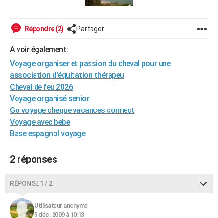
City break
Voyage de noces
Climat
Destinations
Voyage nature
Forum
+
PHOTO
Répondre (2)
Partager
GUIDES D'ACHAT
A voir également:
BONS PLANS
Voyage organiser et passion du cheval pour une
CARTE DE VOEUX
association d'équitation thérapeu
Cheval de feu 2026
Carte Bonne année
Carte Pâques
Carte de Noël
Carte Saint-Valentin
Carte d'anniversaire
DICTIONNAIRE
Voyage organisé senior
Biographies
Expressions
Dictionnaire
Citations
Proverbes
Go voyage cheque vacances connect
PROGRAMME TV
Voyage avec bebe
COPAINS D'AVANT
Base espagnol voyage
Se connecter
Collèges
Universités
Service militaire
S'inscrire
Lycées
Primaires
Entreprises
Avis de recherche
AVIS DE DÉCÈS
2 réponses
FORUM
RÉPONSE 1 / 2
Lifestyle
Sport
Television
Cinema
Bricolage
Culture
Auto
Voyage
Utilisateur anonyme
5 déc. 2009 à 10:13