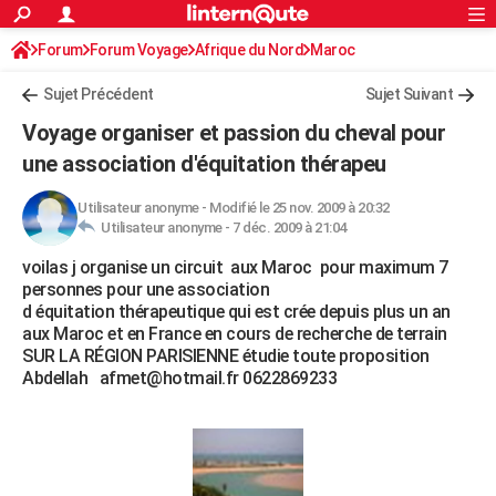
ACTUALITÉS
Forum
Forum Voyage
Afrique du Nord
Connexion
S'inscrire
Maroc
Rechercher
Société
Education
Villes
Politique
Faits Divers
Monde
+
SPORT
Sujet Précédent
Sujet Suivant
Football
Cyclisme
Forum
Coupe du monde 2026
Tennis
Rugby
CULTURE
Voyage organiser et passion du cheval pour
TNT
Cinéma
Musique
Programme TV
Streaming
Sorties cinéma
+
une association d'équitation thérapeu
FINANCE
Impôts
Immobilier
Banque
Crédit
Retraite
Epargne
Risques naturels par ville
Assurance
AUTO
Utilisateur anonyme
-
Modifié le 25 nov. 2009 à 20:32
Utilisateur anonyme -
7 déc. 2009 à 21:04
Réserver un essai
Berlines
Forum auto
Essais
Citadines
SUV
+
HIGH-TECH
voilas j organise un circuit aux Maroc pour maximum 7
personnes pour une association
Meilleur smartphone
Ordinateurs
Guide high-tech
Mobiles
Internet
Jeux vidéo
+
BRICOLAGE
d équitation thérapeutique qui est crée depuis plus un an
aux Maroc et en France en cours de recherche de terrain
Aménagement intérieur
Cuisine
Jardinage
+
Forum
Extérieur
Salle de bains
Rangement
WEEK-END
SUR LA RÉGION PARISIENNE étudie toute proposition
Abdellah afmet@hotmail.fr 0622869233
Escapades
Expositions
Week-end nature
Guides de France
Patrimoine
Musées
+
LIFESTYLE
Bien-être
Mode
+
Art de vivre
Loisirs
Modes de vie
SANTE
Guide de la santé
Médicaments
+
Alimentation
Maladies
Sommeil
VOYAGE