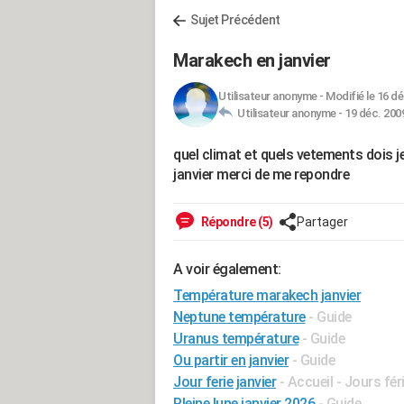
Sujet Précédent
Marakech en janvier
Utilisateur anonyme
-
Modifié le 16 dé
Utilisateur anonyme -
19 déc. 2009
quel climat et quels vetements dois 
janvier merci de me repondre
Répondre (5)
Partager
A voir également:
Température marakech janvier
Neptune température
- Guide
Uranus température
- Guide
Ou partir en janvier
- Guide
Jour ferie janvier
- Accueil - Jours fér
Pleine lune janvier 2026
- Guide