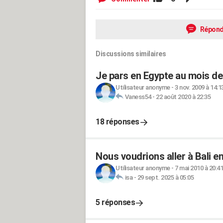
Répond
Discussions similaires
Je pars en Egypte au mois de 
Utilisateur anonyme
-
3 nov. 2009 à 14:1
Vaness54
-
22 août 2020 à 22:35
18 réponses
Nous voudrions aller à Bali en
Utilisateur anonyme
-
7 mai 2010 à 20:41
isa
-
29 sept. 2025 à 05:05
5 réponses