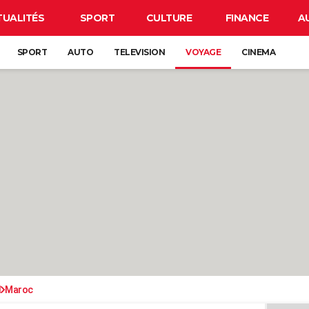
TUALITÉS
SPORT
CULTURE
FINANCE
A
SPORT
AUTO
TELEVISION
VOYAGE
CINEMA
d
Maroc