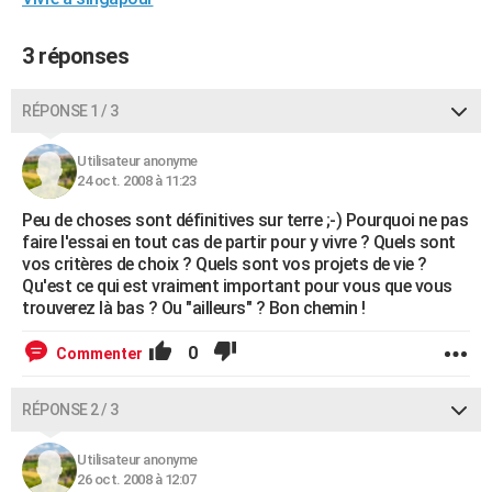
City break
Voyage de noces
Climat
Destinations
Voyage nature
Forum
+
PHOTO
3 réponses
GUIDES D'ACHAT
RÉPONSE 1 / 3
BONS PLANS
CARTE DE VOEUX
Utilisateur anonyme
24 oct. 2008 à 11:23
Carte Bonne année
Carte Pâques
Carte de Noël
Carte Saint-Valentin
Carte d'anniversaire
DICTIONNAIRE
Peu de choses sont définitives sur terre ;-) Pourquoi ne pas
faire l'essai en tout cas de partir pour y vivre ? Quels sont
Biographies
Expressions
Dictionnaire
Citations
Proverbes
PROGRAMME TV
vos critères de choix ? Quels sont vos projets de vie ?
Qu'est ce qui est vraiment important pour vous que vous
COPAINS D'AVANT
trouverez là bas ? Ou "ailleurs" ? Bon chemin !
Se connecter
Collèges
Universités
Service militaire
S'inscrire
Lycées
Primaires
Entreprises
Avis de recherche
AVIS DE DÉCÈS
0
Commenter
FORUM
RÉPONSE 2 / 3
Lifestyle
Sport
Television
Cinema
Bricolage
Culture
Auto
Voyage
Utilisateur anonyme
26 oct. 2008 à 12:07