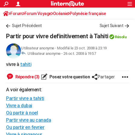
ACTUALITÉS
Forum
Forum Voyage
Océanie
Connexion
S'inscrire
Polynésie française
Rechercher
Société
Education
Villes
Politique
Faits Divers
Monde
+
SPORT
Sujet Précédent
Sujet Suivant
Football
Cyclisme
Forum
Coupe du monde 2026
Tennis
Rugby
CULTURE
Partir pour vivre definitivement à Tahiti
Résolu
TNT
Cinéma
Musique
Programme TV
Streaming
Sorties cinéma
+
FINANCE
Utilisateur anonyme
-
Modifié le 23 oct. 2008 à 23:19
Utilisateur anonyme -
26 oct. 2008 à 19:57
Impôts
Immobilier
Banque
Crédit
Retraite
Epargne
Risques naturels par ville
Assurance
AUTO
vivre à
tahiti
Réserver un essai
Berlines
Forum auto
Essais
Citadines
SUV
+
HIGH-TECH
Répondre (3)
Posez votre question
Partager
Meilleur smartphone
Ordinateurs
Guide high-tech
Mobiles
Internet
Jeux vidéo
+
BRICOLAGE
A voir également:
Aménagement intérieur
Cuisine
Jardinage
+
Forum
Extérieur
Salle de bains
Rangement
WEEK-END
Partir vivre a tahiti
Escapades
Expositions
Week-end nature
Guides de France
Patrimoine
Musées
+
Vivre a dubai
LIFESTYLE
Où partir à noel
Bien-être
Mode
+
Art de vivre
Loisirs
Modes de vie
SANTE
Partir vivre au canada
Ou partir en fevrier
Guide de la santé
Médicaments
+
Alimentation
Maladies
Sommeil
VOYAGE
Vivre à singapour