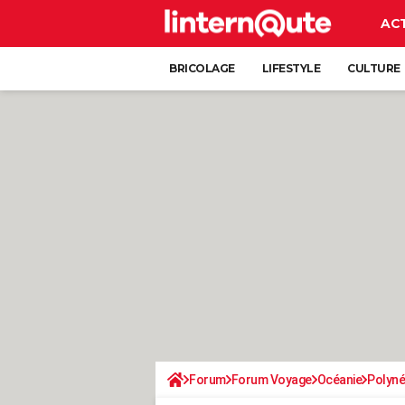
AC
BRICOLAGE
LIFESTYLE
CULTURE
Forum
Forum Voyage
Océanie
Polyné