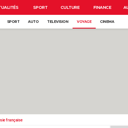
TUALITÉS
SPORT
CULTURE
FINANCE
A
SPORT
AUTO
TELEVISION
VOYAGE
CINEMA
sie française