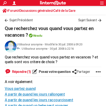
ACTUALITÉS
Forum
Discussions générales
Connexion
S'inscrire
Café de la Gare
Rechercher
Société
Education
Villes
Politique
Faits Divers
Monde
+
SPORT
Sujet Précédent
Sujet Suivant
Football
Cyclisme
Forum
Coupe du monde 2026
Tennis
Rugby
CULTURE
Que recherchez vous quand vous partez en
TNT
Cinéma
Musique
Programme TV
Streaming
Sorties cinéma
+
vacances ?
FINANCE
Résolu
Impôts
Immobilier
Banque
Crédit
Retraite
Epargne
Risques naturels par ville
Assurance
AUTO
Utilisateur anonyme
-
Modifié le 30 juil. 2008 à 09:20
Utilisateur anonyme -
30 juil. 2008 à 22:16
Réserver un essai
Berlines
Forum auto
Essais
Citadines
SUV
+
HIGH-TECH
Que recherchez vous quand vous partez en vacances ? et
quels sont vos critere de choix ?
Meilleur smartphone
Ordinateurs
Guide high-tech
Mobiles
Internet
Jeux vidéo
+
BRICOLAGE
Répondre (1)
Posez votre question
Partager
Aménagement intérieur
Cuisine
Jardinage
+
Forum
Extérieur
Salle de bains
Rangement
WEEK-END
A voir également:
Escapades
Expositions
Week-end nature
Guides de France
Patrimoine
Musées
+
LIFESTYLE
Vous partez quand
Bien-être
Mode
+
Art de vivre
Loisirs
Modes de vie
SANTE
A partir de quand les jours rallongent
A partir de quand les jours raccourcissent
Guide de la santé
Médicaments
+
Alimentation
Maladies
Sommeil
VOYAGE
A partir de quand un bebe peut voyager