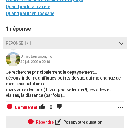
City break
Voyage de noces
Climat
Destinations
Voyage nature
Forum
+
Quand partir a madere
PHOTO
Quand partir en toscane
GUIDES D'ACHAT
1 réponse
BONS PLANS
CARTE DE VOEUX
RÉPONSE 1 / 1
Carte Bonne année
Carte Pâques
Carte de Noël
Carte Saint-Valentin
Carte d'anniversaire
DICTIONNAIRE
Utilisateur anonyme
30 juil. 2008 à 22:16
Biographies
Expressions
Dictionnaire
Citations
Proverbes
PROGRAMME TV
Je recherche principalement le dépaysement...
COPAINS D'AVANT
découvrir de magnifiques points de vue, qui me change de
mes lieux habituels
Se connecter
Collèges
Universités
Service militaire
S'inscrire
Lycées
Primaires
Entreprises
Avis de recherche
mais aussi les prix (il faut pas se leurrer!), les sites et
AVIS DE DÉCÈS
visites, la distance (parfois)...
FORUM
0
Commenter
Lifestyle
Sport
Television
Cinema
Bricolage
Culture
Auto
Voyage
Répondre
Posez votre question