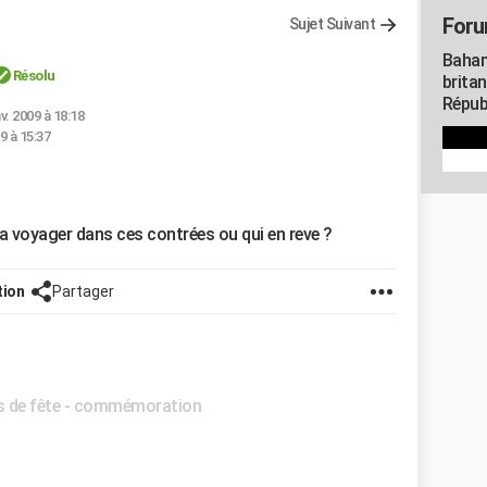
Foru
Sujet Suivant
Baham
Résolu
brita
Répub
nv. 2009 à 18:18
9 à 15:37
eja voyager dans ces contrées ou qui en reve ?
tion
Partager
rs de fête - commémoration