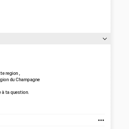
te region ,
 région du Champagne
 à ta question.