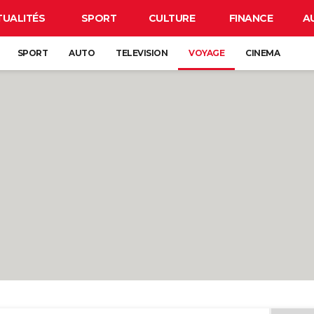
TUALITÉS
SPORT
CULTURE
FINANCE
A
SPORT
AUTO
TELEVISION
VOYAGE
CINEMA