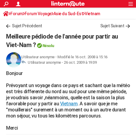
ACTUALITÉS
Forum
Forum Voyage
Asie du Sud-Est
Connexion
S'inscrire
Vietnam
Rechercher
Société
Education
Villes
Politique
Faits Divers
Monde
+
SPORT
Sujet Précédent
Sujet Suivant
Football
Cyclisme
Forum
Coupe du monde 2026
Tennis
Rugby
CULTURE
Meilleure pédiode de l'année pour partir au
TNT
Cinéma
Musique
Programme TV
Streaming
Sorties cinéma
+
Viet-Nam ?
FINANCE
Résolu
Impôts
Immobilier
Banque
Crédit
Retraite
Epargne
Risques naturels par ville
Assurance
AUTO
Utilisateur anonyme
-
Modifié le 16 oct. 2008 à 15:16
Utilisateur anonyme -
26 oct. 2009 à 19:09
Réserver un essai
Berlines
Forum auto
Essais
Citadines
SUV
+
HIGH-TECH
Bonjour
Meilleur smartphone
Ordinateurs
Guide high-tech
Mobiles
Internet
Jeux vidéo
+
BRICOLAGE
Prévoyant un voyage dans ce pays et sachant que la météo
est très differente du nord au sud pour une même période,
Aménagement intérieur
Cuisine
Jardinage
+
Forum
Extérieur
Salle de bains
Rangement
WEEK-END
je voudrais savoir ,néanmoins, quelle est la saison la plus
favorable pour y partir au
Vietnam
. A savoir que je me
Escapades
Expositions
Week-end nature
Guides de France
Patrimoine
Musées
+
LIFESTYLE
"mouillerais" surement à un moment ou à un autre durant
mon séjour, vu tous les kilomètres parcourus.
Bien-être
Mode
+
Art de vivre
Loisirs
Modes de vie
SANTE
Merci
Guide de la santé
Médicaments
+
Alimentation
Maladies
Sommeil
VOYAGE