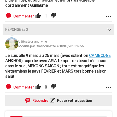
pluie à Huet, et pour saigon et hanoi trés agréable.
cordialement Guillaume
1
Commenter
RÉPONSE 2 / 2
Utilisateur anonyme
Modifié par Crashounette le 18/03/2013 19:56
Je suis allé 9 mars au 26 mars (avec extention
CAMBODGE
ANKHOR) superbe avec ASIA temps tres beau trés chaud
dans le sud ;MEKONG SAIGON ; tout est magnifique les
vietnamiens le pays FEVRIER et MARS tres bonne saison
salut
0
Commenter
Répondre
Posez votre question