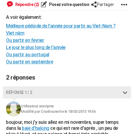
Répondre (2)
Posez votre question
Partager
City break
Voyage de noces
Climat
Destinations
Voyage nature
Forum
+
PHOTO
A voir également:
GUIDES D'ACHAT
Meilleure pédiode de l'année pour partir au Viet-Nam ?
BONS PLANS
Viet nâm
Ou partir en fevrier
CARTE DE VOEUX
Le jour le plus long de l'année
Carte Bonne année
Carte Pâques
Carte de Noël
Carte Saint-Valentin
Carte d'anniversaire
Ou partir au portugal
DICTIONNAIRE
Ou partir en septembre
Biographies
Expressions
Dictionnaire
Citations
Proverbes
PROGRAMME TV
2 réponses
COPAINS D'AVANT
Se connecter
Collèges
Universités
Service militaire
S'inscrire
Lycées
Primaires
Entreprises
Avis de recherche
AVIS DE DÉCÈS
RÉPONSE 1 / 2
FORUM
Utilisateur anonyme
Modifié par Crashounette le 18/03/2013 19:56
Lifestyle
Sport
Television
Cinema
Bricolage
Culture
Auto
Voyage
boujour, moi j'y suis allez en mi novembre, super temps
dans la
baie d'halong
ce qui est rare d'aprés , un peu de