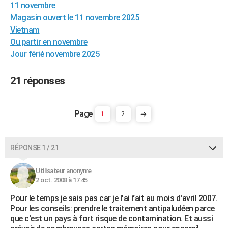
11 novembre
City break
Voyage de noces
Climat
Destinations
Voyage nature
Forum
+
PHOTO
Magasin ouvert le 11 novembre 2025
Vietnam
GUIDES D'ACHAT
Ou partir en novembre
BONS PLANS
Jour férié novembre 2025
CARTE DE VOEUX
21 réponses
Carte Bonne année
Carte Pâques
Carte de Noël
Carte Saint-Valentin
Carte d'anniversaire
DICTIONNAIRE
Biographies
Expressions
Dictionnaire
Citations
Proverbes
1
2
PROGRAMME TV
COPAINS D'AVANT
RÉPONSE 1 / 21
Se connecter
Collèges
Universités
Service militaire
S'inscrire
Lycées
Primaires
Entreprises
Avis de recherche
AVIS DE DÉCÈS
Utilisateur anonyme
FORUM
2 oct. 2008 à 17:45
Lifestyle
Sport
Television
Cinema
Bricolage
Culture
Auto
Voyage
Pour le temps je sais pas car je l'ai fait au mois d'avril 2007.
Pour les conseils: prendre le traitement antipaludéen parce
que c'est un pays à fort risque de contamination. Et aussi