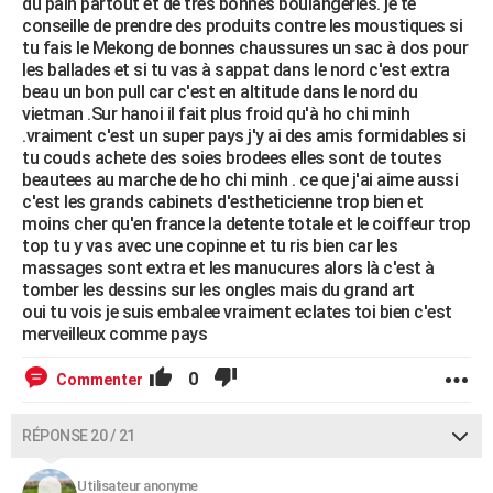
du pain partout et de tres bonnes boulangeries. je te
conseille de prendre des produits contre les moustiques si
tu fais le Mekong de bonnes chaussures un sac à dos pour
les ballades et si tu vas à sappat dans le nord c'est extra
beau un bon pull car c'est en altitude dans le nord du
vietman .Sur hanoi il fait plus froid qu'à ho chi minh
.vraiment c'est un super pays j'y ai des amis formidables si
tu couds achete des soies brodees elles sont de toutes
beautees au marche de ho chi minh . ce que j'ai aime aussi
c'est les grands cabinets d'estheticienne trop bien et
moins cher qu'en france la detente totale et le coiffeur trop
top tu y vas avec une copinne et tu ris bien car les
massages sont extra et les manucures alors là c'est à
tomber les dessins sur les ongles mais du grand art
oui tu vois je suis embalee vraiment eclates toi bien c'est
merveilleux comme pays
0
Commenter
RÉPONSE 20 / 21
Utilisateur anonyme