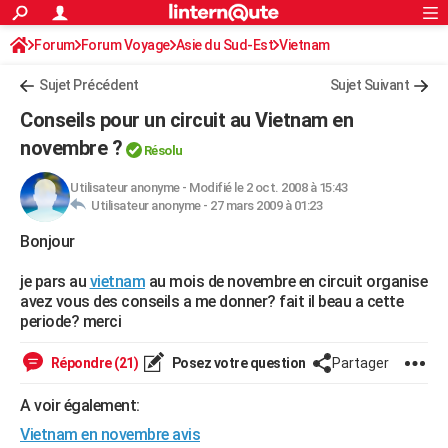
ACTUALITÉS
Forum
Forum Voyage
Asie du Sud-Est
Connexion
S'inscrire
Vietnam
Rechercher
Société
Education
Villes
Politique
Faits Divers
Monde
+
SPORT
Sujet Précédent
Sujet Suivant
Football
Cyclisme
Forum
Coupe du monde 2026
Tennis
Rugby
CULTURE
Conseils pour un circuit au Vietnam en
TNT
Cinéma
Musique
Programme TV
Streaming
Sorties cinéma
+
novembre ?
FINANCE
Résolu
Impôts
Immobilier
Banque
Crédit
Retraite
Epargne
Risques naturels par ville
Assurance
AUTO
Utilisateur anonyme
-
Modifié le 2 oct. 2008 à 15:43
Utilisateur anonyme -
27 mars 2009 à 01:23
Réserver un essai
Berlines
Forum auto
Essais
Citadines
SUV
+
HIGH-TECH
Bonjour
Meilleur smartphone
Ordinateurs
Guide high-tech
Mobiles
Internet
Jeux vidéo
+
BRICOLAGE
je pars au
vietnam
au mois de novembre en circuit organise
avez vous des conseils a me donner? fait il beau a cette
Aménagement intérieur
Cuisine
Jardinage
+
Forum
Extérieur
Salle de bains
Rangement
WEEK-END
periode? merci
Escapades
Expositions
Week-end nature
Guides de France
Patrimoine
Musées
+
LIFESTYLE
Répondre (21)
Posez votre question
Partager
Bien-être
Mode
+
Art de vivre
Loisirs
Modes de vie
SANTE
A voir également:
Guide de la santé
Médicaments
+
Alimentation
Maladies
Sommeil
VOYAGE
Vietnam en novembre avis