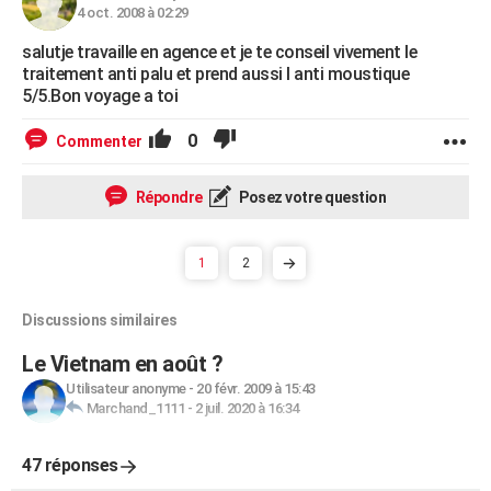
4 oct. 2008 à 02:29
salutje travaille en agence et je te conseil vivement le
traitement anti palu et prend aussi l anti moustique
5/5.Bon voyage a toi
0
Commenter
Répondre
Posez votre question
1
2
Discussions similaires
Le Vietnam en août ?
Utilisateur anonyme
-
20 févr. 2009 à 15:43
Marchand_1111
-
2 juil. 2020 à 16:34
47 réponses