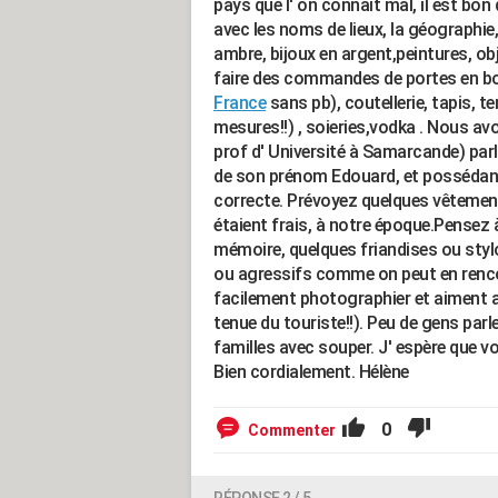
pays que l' on connaît mal, il est bon
avec les noms de lieux, la géographie, 
ambre, bijoux en argent,peintures, ob
faire des commandes de portes en bo
France
sans pb), coutellerie, tapis, 
mesures!!) , soieries,vodka . Nous a
prof d' Université à Samarcande) parl
de son prénom Edouard, et possédant u
correcte. Prévoyez quelques vêtements
étaient frais, à notre époque.Pensez
mémoire, quelques friandises ou styl
ou agressifs comme on peut en renco
facilement photographier et aiment a
tenue du touriste!!). Peu de gens par
familles avec souper. J' espère que v
Bien cordialement. Hélène
0
Commenter