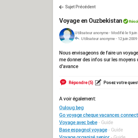
Sujet Précédent
Voyage en Ouzbekistan
Réso
Utilisateur anonyme
-
Modifié le 9 juin
Utilisateur anonyme -
12 juin 2009
Nous envisageons de faire un voyage
me donner des infos sur les moyens de
d'avance
Répondre (5)
Posez votre ques
A voir également:
Ouloug beg
Go voyage cheque vacances connec
Voyage avec bebe
- Guide
Base espagnol voyage
- Guide
Voyage organisé senior
- Guide