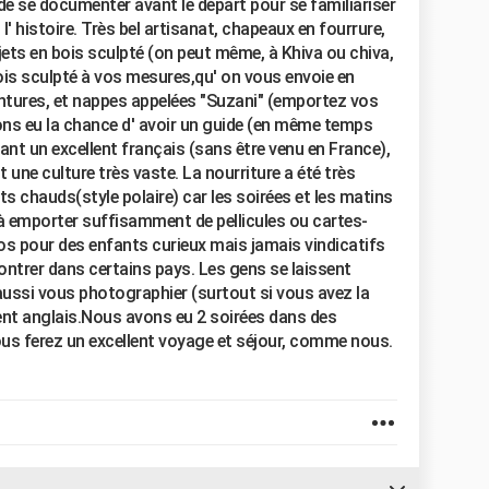
 de se documenter avant le départ pour se familiariser
l' histoire. Très bel artisanat, chapeaux en fourrure,
jets en bois sculpté (on peut même, à Khiva ou chiva,
is sculpté à vos mesures,qu' on vous envoie en
tentures, et nappes appelées "Suzani" (emportez vos
vons eu la chance d' avoir un guide (en même temps
ant un excellent français (sans être venu en France),
ne culture très vaste. La nourriture a été très
 chauds(style polaire) car les soirées et les matins
 à emporter suffisamment de pellicules ou cartes-
os pour des enfants curieux mais jamais vindicatifs
ntrer dans certains pays. Les gens se laissent
ussi vous photographier (surtout si vous avez la
lent anglais.Nous avons eu 2 soirées dans des
ous ferez un excellent voyage et séjour, comme nous.