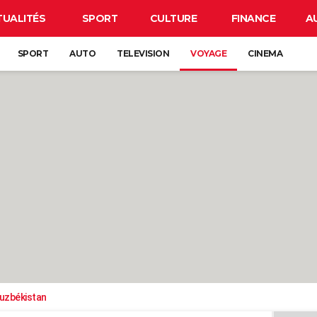
TUALITÉS
SPORT
CULTURE
FINANCE
A
SPORT
AUTO
TELEVISION
VOYAGE
CINEMA
uzbékistan