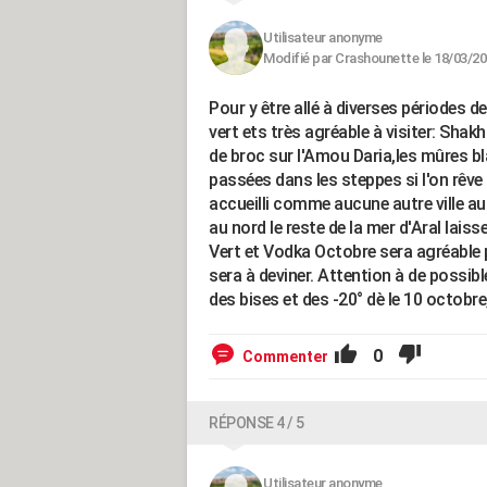
Utilisateur anonyme
Modifié par Crashounette le 18/03/20
Pour y être allé à diverses périodes de
vert ets très agréable à visiter: Sha
de broc sur l'Amou Daria,les mûres 
passées dans les steppes si l'on rêv
accueilli comme aucune autre ville 
au nord le reste de la mer d'Aral lais
Vert et Vodka Octobre sera agréable p
sera à deviner. Attention à de possibl
des bises et des -20° dè le 10 octobre
0
Commenter
RÉPONSE 4 / 5
Utilisateur anonyme