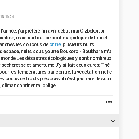
13 16:24
 l'année, j'ai préféré fin avril début mai O'zbeksiton
khisabsz, mais surtout ce pont magnifique de bric et
blanches les coucous de
chine
, plusieurs nuits
e d'espace, nuits sous yourte Bouxoro - Boukhara m'a
au monde Les désastres écologiques y sont nombreux
se secheresse et amertume J'y ai fait deux cures: Thé
our les températures par contre, la végétation riche
es coups de froids précoces: il n'est pas rare de subir
, climat continental oblige