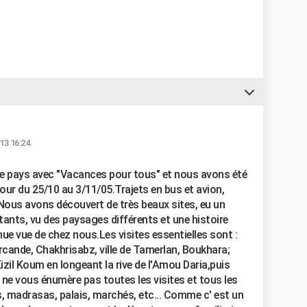
13 16:24
ce pays avec "Vacances pour tous" et nous avons été
jour du 25/10 au 3/11/05.Trajets en bus et avion,
 Nous avons découvert de très beaux sites, eu un
itants, vu des paysages différents et une histoire
e vue de chez nous.Les visites essentielles sont :
rcande, Chakhrisabz, ville de Tamerlan, Boukhara;
izil Koum en longeant la rive de l'Amou Daria,puis
 ne vous énumère pas toutes les visites et tous les
s, madrasas, palais, marchés, etc... Comme c' est un