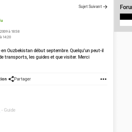
Foru
Sujet Suivant
lu
 2009 à 18:58
 à 14:20
 en Ouzbekistan début septembre. Quelqu'un peut-il
 transports, les guides et que visiter. Merci
tion
Partager
t
- Guide