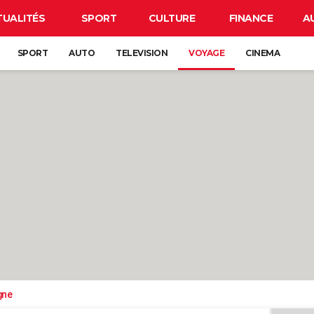
TUALITÉS
SPORT
CULTURE
FINANCE
A
SPORT
AUTO
TELEVISION
VOYAGE
CINEMA
gne