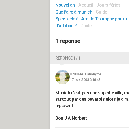
Nouvel an
- Accueil - Jours fériés
Que faire à munich
- Guide
Spectacle à l'Arc de Triomphe pour le
d'artifice ?
- Guide
1 réponse
RÉPONSE 1 / 1
Utilisateur anonyme
17 nov. 2008 à 16:43
Munich n'est pas une superbe ville, ma
surtout par des bavarois alors je dira
reposant.
Bon J A Norbert