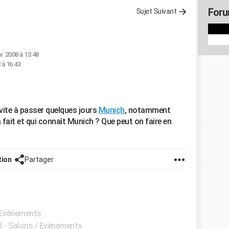
Foru
Sujet Suivant
v. 2008 à 13:48
 à 16:43
vite à passer quelques jours
Munich
, notamment
jà fait et qui connaît Munich ? Que peut on faire en
tion
Partager
/ Evénements
l - Salons / Evénements