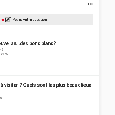
re
Posez votre question
uvel an...des bons plans?
:46
 21:46
 à visiter ? Quels sont les plus beaux lieux
40