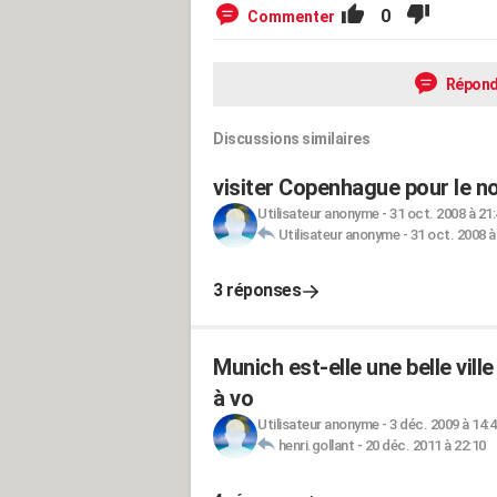
0
Commenter
Répond
Discussions similaires
visiter Copenhague pour le no
Utilisateur anonyme
-
31 oct. 2008 à 21
Utilisateur anonyme
-
31 oct. 2008 à
3 réponses
Munich est-elle une belle ville
à vo
Utilisateur anonyme
-
3 déc. 2009 à 14:
henri.gollant
-
20 déc. 2011 à 22:10