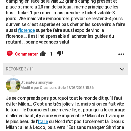
camping en face de la ville 22 grand camping present et
place st marc a 20 mn de bateau...meme principe que les
bus....ticket 1 peu cher...mais prendre le ticket valable 3
jours..28e mais vite rembourser..prevoir de rester 3-4 jours
sur venise c' est superbe et pas cher pr les souvenirs a faire
aussi
florence
superbe faire auusi expo de vinci a
florence.... il est indispensable d' acheter les guides du
routard....bonne vacances salut
1
Commenter
RÉPONSE 3 / 11
Utilisateur anonyme
Modifié par Crashounette le 18/03/2013 15:36
Je ne comprends pas pourquoi tout le monde dit qu'il faut
éviter Milan... C'est une très jolie ville, mais si on en fait vite
le tour - le Duomo est une merveille, et pour qui a le courage
d'aller en haut, il y a une vue imprenable ! Mais il est vrai que
le plus beau de l'
Italie
du Nord n'st pas forcément là. Depuis
Milan : aller à Lecco, puis vers l'Est sans manquer Sirmione