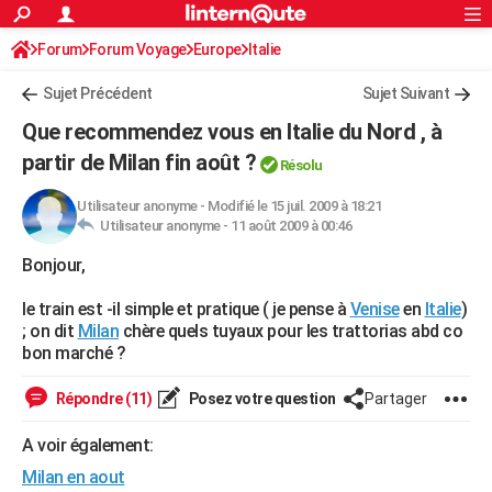
ACTUALITÉS
Forum
Forum Voyage
Europe
Connexion
S'inscrire
Italie
Rechercher
Société
Education
Villes
Politique
Faits Divers
Monde
+
SPORT
Sujet Précédent
Sujet Suivant
Football
Cyclisme
Forum
Coupe du monde 2026
Tennis
Rugby
CULTURE
Que recommendez vous en Italie du Nord , à
TNT
Cinéma
Musique
Programme TV
Streaming
Sorties cinéma
+
partir de Milan fin août ?
FINANCE
Résolu
Impôts
Immobilier
Banque
Crédit
Retraite
Epargne
Risques naturels par ville
Assurance
AUTO
Utilisateur anonyme
-
Modifié le 15 juil. 2009 à 18:21
Utilisateur anonyme -
11 août 2009 à 00:46
Réserver un essai
Berlines
Forum auto
Essais
Citadines
SUV
+
HIGH-TECH
Bonjour,
Meilleur smartphone
Ordinateurs
Guide high-tech
Mobiles
Internet
Jeux vidéo
+
BRICOLAGE
le train est -il simple et pratique ( je pense à
Venise
en
Italie
)
; on dit
Milan
chère quels tuyaux pour les trattorias abd co
Aménagement intérieur
Cuisine
Jardinage
+
Forum
Extérieur
Salle de bains
Rangement
WEEK-END
bon marché ?
Escapades
Expositions
Week-end nature
Guides de France
Patrimoine
Musées
+
LIFESTYLE
Répondre (11)
Posez votre question
Partager
Bien-être
Mode
+
Art de vivre
Loisirs
Modes de vie
SANTE
A voir également:
Guide de la santé
Médicaments
+
Alimentation
Maladies
Sommeil
VOYAGE
Milan en aout