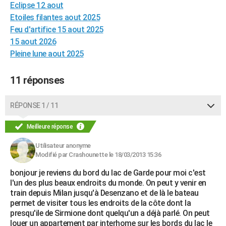
Eclipse 12 aout
City break
Voyage de noces
Climat
Destinations
Voyage nature
Forum
+
PHOTO
Etoiles filantes aout 2025
Feu d'artifice 15 aout 2025
GUIDES D'ACHAT
15 aout 2026
BONS PLANS
Pleine lune aout 2025
CARTE DE VOEUX
11 réponses
Carte Bonne année
Carte Pâques
Carte de Noël
Carte Saint-Valentin
Carte d'anniversaire
DICTIONNAIRE
RÉPONSE 1 / 11
Biographies
Expressions
Dictionnaire
Citations
Proverbes
PROGRAMME TV
Meilleure réponse
COPAINS D'AVANT
Utilisateur anonyme
Se connecter
Collèges
Universités
Service militaire
S'inscrire
Lycées
Primaires
Entreprises
Avis de recherche
Modifié par Crashounette le 18/03/2013 15:36
AVIS DE DÉCÈS
bonjour je reviens du bord du lac de Garde pour moi c'est
FORUM
l'un des plus beaux endroits du monde. On peut y venir en
train depuis Milan jusqu'à Desenzano et de là le bateau
Lifestyle
Sport
Television
Cinema
Bricolage
Culture
Auto
Voyage
permet de visiter tous les endroits de la côte dont la
presqu'ile de Sirmione dont quelqu'un a déjà parlé. On peut
louer un appartement par interhome sur les bords du lac le