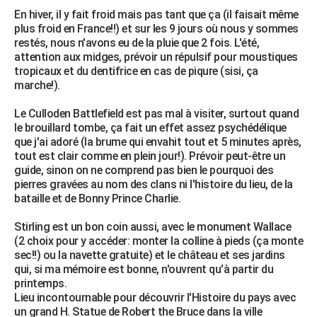
En hiver, il y fait froid mais pas tant que ça (il faisait même
plus froid en France!!) et sur les 9 jours où nous y sommes
restés, nous n'avons eu de la pluie que 2 fois. L'été,
attention aux midges, prévoir un répulsif pour moustiques
tropicaux et du dentifrice en cas de piqure (sisi, ça
marche!).
Le Culloden Battlefield est pas mal à visiter, surtout quand
le brouillard tombe, ça fait un effet assez psychédélique
que j'ai adoré (la brume qui envahit tout et 5 minutes après,
tout est clair comme en plein jour!). Prévoir peut-être un
guide, sinon on ne comprend pas bien le pourquoi des
pierres gravées au nom des clans ni l'histoire du lieu, de la
bataille et de Bonny Prince Charlie.
Stirling est un bon coin aussi, avec le monument Wallace
(2 choix pour y accéder: monter la colline à pieds (ça monte
sec!!) ou la navette gratuite) et le château et ses jardins
qui, si ma mémoire est bonne, n'ouvrent qu'à partir du
printemps.
Lieu incontournable pour découvrir l'Histoire du pays avec
un grand H. Statue de Robert the Bruce dans la ville