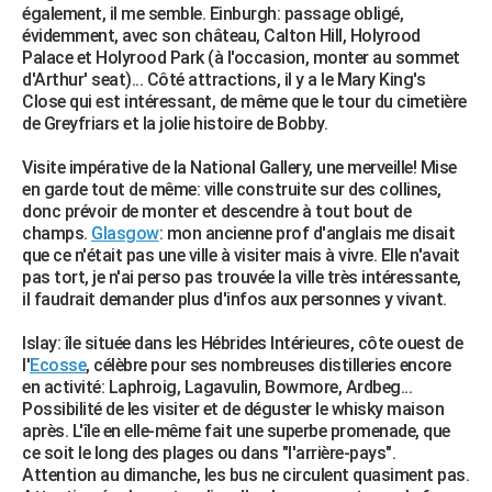
également, il me semble. Einburgh: passage obligé,
évidemment, avec son château, Calton Hill, Holyrood
Palace et Holyrood Park (à l'occasion, monter au sommet
d'Arthur' seat)... Côté attractions, il y a le Mary King's
Close qui est intéressant, de même que le tour du cimetière
de Greyfriars et la jolie histoire de Bobby.
Visite impérative de la National Gallery, une merveille! Mise
en garde tout de même: ville construite sur des collines,
donc prévoir de monter et descendre à tout bout de
champs.
Glasgow
: mon ancienne prof d'anglais me disait
que ce n'était pas une ville à visiter mais à vivre. Elle n'avait
pas tort, je n'ai perso pas trouvée la ville très intéressante,
il faudrait demander plus d'infos aux personnes y vivant.
Islay: île située dans les Hébrides Intérieures, côte ouest de
l'
Ecosse
, célèbre pour ses nombreuses distilleries encore
en activité: Laphroig, Lagavulin, Bowmore, Ardbeg...
Possibilité de les visiter et de déguster le whisky maison
après. L'île en elle-même fait une superbe promenade, que
ce soit le long des plages ou dans "l'arrière-pays".
Attention au dimanche, les bus ne circulent quasiment pas.