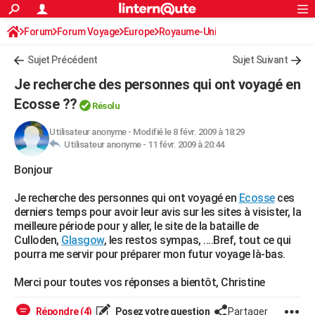
ACTUALITÉS
Forum
Forum Voyage
Europe
Connexion
S'inscrire
Royaume-Uni
Rechercher
Société
Education
Villes
Politique
Faits Divers
Monde
+
SPORT
Sujet Précédent
Sujet Suivant
Football
Cyclisme
Forum
Coupe du monde 2026
Tennis
Rugby
CULTURE
Je recherche des personnes qui ont voyagé en
TNT
Cinéma
Musique
Programme TV
Streaming
Sorties cinéma
+
Ecosse ??
FINANCE
Résolu
Impôts
Immobilier
Banque
Crédit
Retraite
Epargne
Risques naturels par ville
Assurance
AUTO
Utilisateur anonyme
-
Modifié le 8 févr. 2009 à 18:29
Utilisateur anonyme -
11 févr. 2009 à 20:44
Réserver un essai
Berlines
Forum auto
Essais
Citadines
SUV
+
HIGH-TECH
Bonjour
Meilleur smartphone
Ordinateurs
Guide high-tech
Mobiles
Internet
Jeux vidéo
+
BRICOLAGE
Je recherche des personnes qui ont voyagé en
Ecosse
ces
derniers temps pour avoir leur avis sur les sites à visister, la
Aménagement intérieur
Cuisine
Jardinage
+
Forum
Extérieur
Salle de bains
Rangement
WEEK-END
meilleure période pour y aller, le site de la bataille de
Culloden,
Glasgow
, les restos sympas, ....Bref, tout ce qui
Escapades
Expositions
Week-end nature
Guides de France
Patrimoine
Musées
+
LIFESTYLE
pourra me servir pour préparer mon futur voyage là-bas.
Bien-être
Mode
+
Art de vivre
Loisirs
Modes de vie
SANTE
Merci pour toutes vos réponses a bientôt, Christine
Guide de la santé
Médicaments
+
Alimentation
Maladies
Sommeil
VOYAGE
Répondre (4)
Posez votre question
Partager