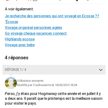
City break
Voyage de noces
Climat
Destinations
Voyage nature
Forum
+
PHOTO
A voir également:
GUIDES D'ACHAT
Je recherche des personnes qui ont voyagé en Ecosse ??
'Écosse
BONS PLANS
Voyage organisé personnes agées
Go voyage cheque vacances connect
CARTE DE VOEUX
Highlands ecosse
Carte Bonne année
Carte Pâques
Carte de Noël
Carte Saint-Valentin
Carte d'anniversaire
Voyage avec bebe
DICTIONNAIRE
Biographies
Expressions
Dictionnaire
Citations
Proverbes
PROGRAMME TV
4 réponses
COPAINS D'AVANT
RÉPONSE 1 / 4
Se connecter
Collèges
Universités
Service militaire
S'inscrire
Lycées
Primaires
Entreprises
Avis de recherche
AVIS DE DÉCÈS
Utilisateur anonyme
FORUM
Modifié par Crashounette le 18/03/2013 18:28
Lifestyle
Sport
Television
Cinema
Bricolage
Culture
Auto
Voyage
Perso, j'y étais pour Hogmanay cette année et en juillet il y
a deux ans. Il paraît que le printemps est la meilleure saison
pour visiter le pays.